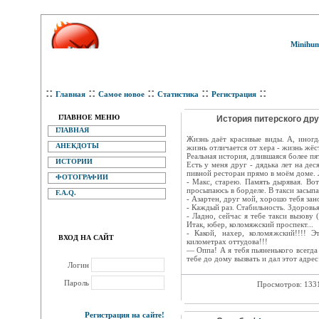
Minihum
::
::
::
::
::
Главная
Самое новое
Статистика
Регистрация
ГЛАВНОЕ МЕНЮ
История питерского дру
ГЛАВНАЯ
Жизнь даёт красивые виды. А, иногда
АНЕКДОТЫ
жизнь отличается от хера - жизнь жёс
Реальная история, длившаяся более пят
ИСТОРИИ
Есть у меня друг - дядька лет на де
пивной ресторан прямо в моём доме. 
ФОТОГРАФИИ
- Макс, старею. Память дырявая. Вот
просыпаюсь в борделе. В такси засып
F.A.Q.
- Азартен, друг мой, хорошо тебя зан
- Каждый раз. Стабильность. Здоровья
- Ладно, сейчас я тебе такси вызову 
Итак, юбер, коломяжский проспект...
- Какой, нахер, коломяжский!!!! 
ВХОД НА САЙТ
километрах оттудова!!!
— Оппа! А я тебя пьяненького всегда
тебе до дому вызвать и дал этот адрес!
Логин
Пароль
Просмотров: 133
Регистрация на сайте!