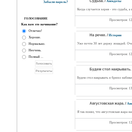
Судьба. /
Анекдоты
Забыли пароль?
Когда случается херня - это судьба, а 
ГОЛОСОВАНИЕ
Просмотров: 1
Как вам это начинание?
Отлично!
На речке. /
Истории
Хорошо.
Уже почти 30 лет держу лошадей. Оче
Нормально.
Неочень.
Просмотров: 1
Полный ...
Будем стол накрывать. 
Будем стол накрывать и брюхо набива
Просмотров: 1
Августовская жара. /
Ан
Я так понял, что августовская жара н
Просмотров: 1