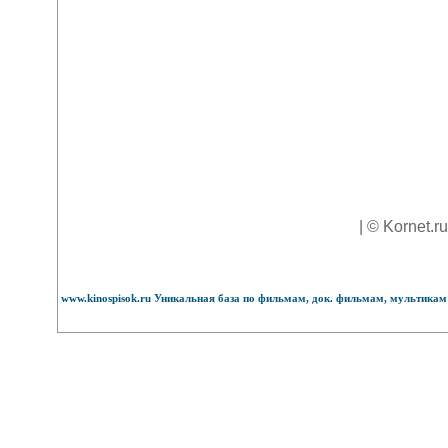
| © Kornet.r
www.kinospisok.ru Уникальная база по фильмам, док. фильмам, мультикам 