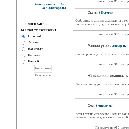
Просмотров: 992
автор
Регистрация на сайте!
Забыли пароль?
Орлы. /
Истории
Собралась компания мужиков на охоту
поехать не смог (ну, что-то там по ра
ГОЛОСОВАНИЕ
Как вам это начинание?
Просмотров: 934
автор
Отлично!
Хорошо.
Раннее утро. /
Анекдоты
Нормально.
Люблю раннее утро. Так тихо... и каже
Неочень.
Полный ...
Просмотров: 980
автор
Женская солидарность 
Женская солидарность или нюансы пс
Просмотров: 955
автор
Суд. /
Анекдоты
Если в темном переулке к вам подошл
можете отказаться, так как согласно 
Просмотров: 950
автор