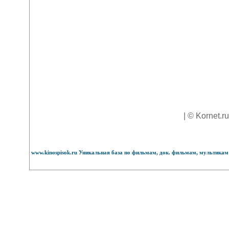
| © Kornet.r
www.kinospisok.ru Уникальная база по фильмам, док. фильмам, мультикам 