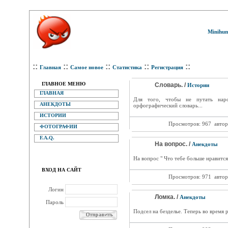
Minihum
::
::
::
::
::
Главная
Самое новое
Статистика
Регистрация
ГЛАВНОЕ МЕНЮ
Словарь. /
Истории
ГЛАВНАЯ
Для того, чтобы не путать наро
АНЕКДОТЫ
орфографический словарь...
ИСТОРИИ
Просмотров: 967
автор
ФОТОГРАФИИ
F.A.Q.
На вопрос. /
Анекдоты
На вопрос " Что тебе больше нравится:
ВХОД НА САЙТ
Просмотров: 971
автор
Логин
Ломка. /
Анекдоты
Пароль
Подсел на безделье. Теперь во время 