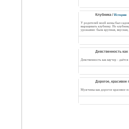
Клубника /
Истории
У родителей моей жены был садов
выращивать клубнику. Но клубника
урожаями: была крупная, вкусная,
Девственность как 
Девственность как ваучер - даётся
Дорогое, красивое 
Мужчины как дорогое красивое пла