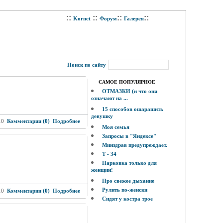
::
::
::
::
Kornet
Форум
Галерея
Поиск по сайту
САМОЕ ПОПУЛЯРНОЕ
ОТМАЗКИ (и что они
означают на ...
15 способов ошарашить
девушку
10
Комментарии (0)
Подробнее
Моя семья
Запросы в "Яндексе"
Минздрав предупреждает.
Т - 34
Парковка только для
женщин!
Про свежее дыхание
Рулить по-женски
10
Комментарии (0)
Подробнее
Сидят у костра трое