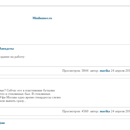
Minihumor.ru
Анекдоты
здание на работу:
Просмотров: 3844
автор:
marika
24 апреля 20
мыс? Сейчас его в пластиковые бутылки
 что в стеклянных был. В стеклянных
 Уфа-Москва одно время стюардессы слезно
ли выпить сразу...
Просмотров: 4560
автор:
marika
24 апреля 20
фии