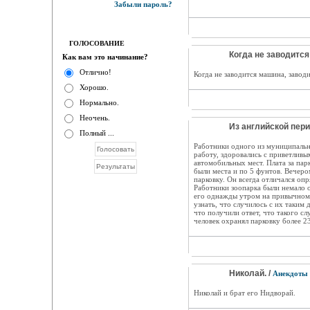
Забыли пароль?
ГОЛОСОВАНИЕ
Когда не заводится
Как вам это начинание?
Отлично!
Когда не заводится машина, заводи
Хорошо.
Нормально.
Неочень.
Из английской пери
Полный ...
Работники одного из муниципальн
работу, здоровались с приветливы
автомобильных мест. Плата за парк
были места и по 5 фунтов. Вечеро
парковку. Он всегда отличался оп
Работники зоопарка были немало о
его однажды утром на привычном 
узнать, что случилось с их таки
что получили ответ, что такого сл
человек охранял парковку более 23
Николай. /
Анекдоты
Николай и брат его Нидворай.