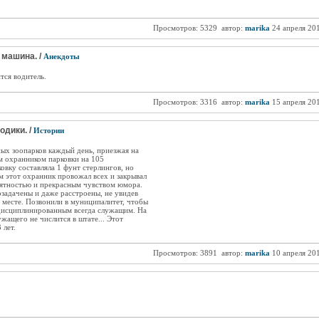
Просмотров: 5329
автор:
marika
24 апреля 20
 машина. /
Анекдоты
тся водитель.
Просмотров: 3316
автор:
marika
15 апреля 20
одики. /
Истории
ых зоопарков каждый день, приезжая на
м охранником парковки на 105
овку составляла 1 фунт стерлингов, но
м этот охранник провожал всех и закрывал
рятностью и прекрасным чувством юмора.
задачены и даже расстроены, не увидев
месте. Позвонили в муниципалитет, чтобы
м дисциплинированным всегда служащим. На
ужащего не числится в штате... Этот
 лет.
Просмотров: 3891
автор:
marika
10 апреля 20