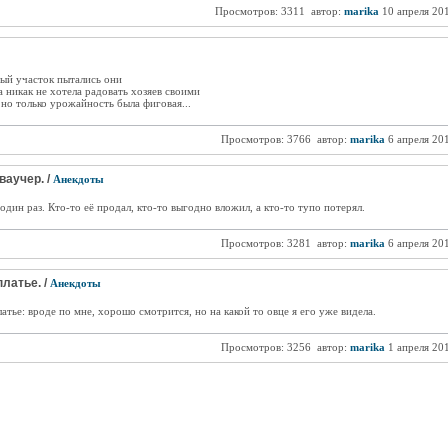
Просмотров: 3311
автор:
marika
10 апреля 20
ый участок пытались они
 никак не хотела радовать хозяев своими
 но только урожайность была фиговая...
Просмотров: 3766
автор:
marika
6 апреля 20
ваучер. /
Анекдоты
 один раз. Кто-то её продал, кто-то выгодно вложил, а кто-то тупо потерял.
Просмотров: 3281
автор:
marika
6 апреля 20
платье. /
Анекдоты
тье: вроде по мне, хорошо смотрится, но на какой то овце я его уже видела.
Просмотров: 3256
автор:
marika
1 апреля 20