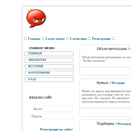
::
::
::
::
::
Главная
Самое новое
Статистика
Регистрация
ГЛАВНОЕ МЕНЮ
Объяснительная. /
ГЛАВНАЯ
Объяснительная начальнику за опо
АНЕКДОТЫ
"За Вас молился."
ИСТОРИИ
ФОТОГРАФИИ
F.A.Q.
Кумыс. /
Истории
Никто не видел, как взрывается ку
разливают, да и кумыс уже не тот,
ВХОД НА САЙТ
вкуснее. Но опаснее. В самолетах
просили выкинуть перед полетом, и
Логин
Пароль
Подборка. /
Фотогра
Регистрация на сайте!