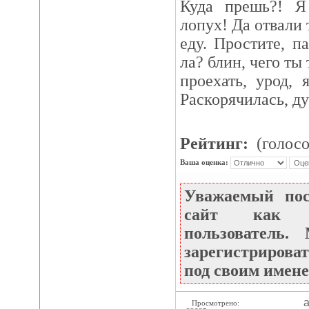
Куда прешь?! Я
лопух! Да отвали 
еду. Простите, п
ла? блин, чего ты 
проехать, урод, 
Раскорячилась, ду
Рейтинг:
(голосо
Ваша оценка:
Уважаемый по
сайт как не
пользователь
зарегистрироват
под своим имене
а
Просмотрено: