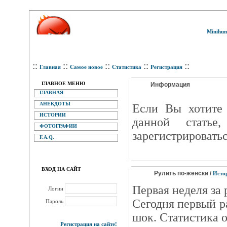
Minihum
::
::
::
::
::
Главная
Самое новое
Статистика
Регистрация
ГЛАВНОЕ МЕНЮ
Информация
ГЛАВНАЯ
АНЕКДОТЫ
Eсли Вы хотите 
ИСТОРИИ
данной статье
ФОТОГРАФИИ
зарегистрироватьс
F.A.Q.
ВХОД НА САЙТ
Рулить по-женски /
Исто
Первая неделя за 
Логин
Сегодня первый ра
Пароль
шок. Статистика 
Регистрация на сайте!