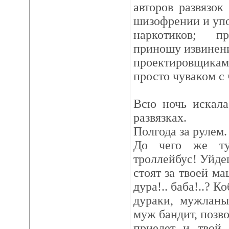
авторов развязо
шизофрении и уп
наркотиков; п
приношу извинени
проектировщик
просто чуваком с
Всю ночь искал
развязках.
Полгода за рулем.
До чего же ту
троллейбус! Уйдеш
стоят за твоей ма
дура!.. баба!..? К
дураки, мужланы
муж бандит, позв
приедет и твой 