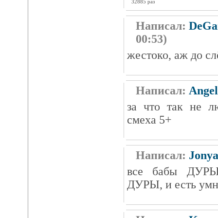
32885 раз
Написал:
DeGa
00:53)
жестоко, аж до с
Написал:
Ange
за что так не л
смеха 5+
Написал:
Jony
все бабы ДУРЫ!
ДУРЫ, и есть умн