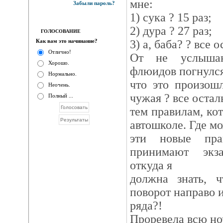
мне:
Забыли пароль?
1) сука ? 15 раз;
2) дура ? 27 раз;
ГОЛОСОВАНИЕ
Как вам это начинание?
3) а, баба? ? все 
Отлично!
От не услыша
Хорошо.
флюидов погнулся
Нормально.
что это произош
Неочень.
чужая ? все остал
Полный ...
тем правилам, кот
автошколе. Где м
эти новые пр
принимают экз
откуда я
должна знать, 
поворот направо и
ряда?!
Проревела всю но