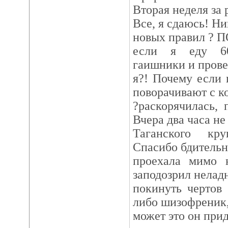
Вторая неделя за 
Все, я сдаюсь! Ни
новых правил ? 
если я еду 60
гаишники и прове
я?! Почему если 
поворачивают с 
?раскорячилась, 
Вчера два часа не
Таганского кру
Спасибо бдительн
проехала мимо н
заподозрил нелад
покинуть чертов 
либо шизофреник,
может это он при