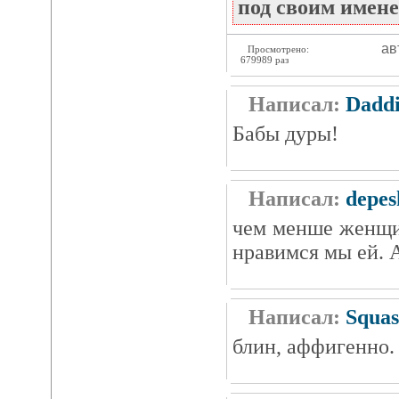
под своим имене
ав
Просмотрено:
679989 раз
Написал:
Daddi
Бабы дуры!
Написал:
depes
чем менше женщи
нравимся мы ей. 
Написал:
Squa
блин, аффигенно.