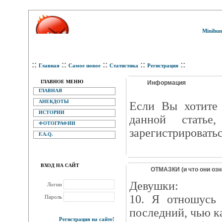
Minihum
::
::
::
::
::
Главная
Самое новое
Статистика
Регистрация
ГЛАВНОЕ МЕНЮ
Информация
ГЛАВНАЯ
АНЕКДОТЫ
Eсли Вы хотите 
ИСТОРИИ
данной статье
ФОТОГРАФИИ
зарегистрироватьс
F.A.Q.
ВХОД НА САЙТ
ОТМАЗКИ (и что они озн
Девушки:
Логин
10. Я отношусь 
Пароль
последний, чью к
Регистрация на сайте!