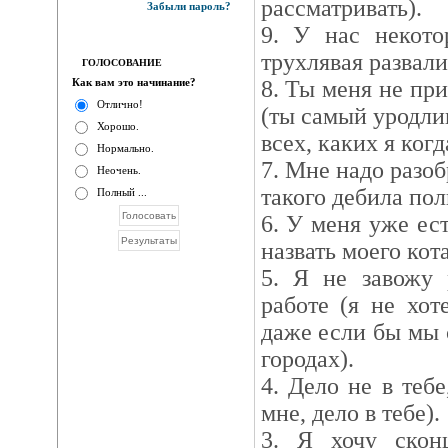
рассматривать).
Забыли пароль?
9. У нас некото
трухлявая развали
ГОЛОСОВАНИЕ
Как вам это начинание?
8. Ты меня не пр
Отлично!
(ты самый уродли
Хорошо.
всех, каких я когд
Нормально.
7. Мне надо разоб
Неочень.
такого дебила пол
Полный ...
6. У меня уже ес
назвать моего кота
5. Я не завожу 
работе (я не хот
даже если бы мы 
городах).
4. Дело не в тебе
мне, дело в тебе).
3. Я хочу сконц