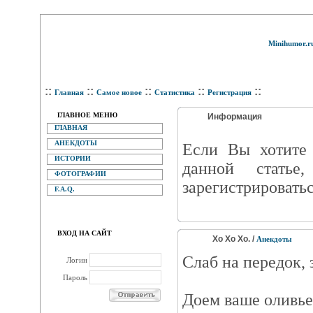
Minihumor.r
::
::
::
::
::
Главная
Самое новое
Статистика
Регистрация
ГЛАВНОЕ МЕНЮ
Информация
ГЛАВНАЯ
АНЕКДОТЫ
Eсли Вы хотите 
ИСТОРИИ
данной статье
ФОТОГРАФИИ
зарегистрироватьс
F.A.Q.
ВХОД НА САЙТ
Хо Хо Хо. /
Анекдоты
Слаб на передок, з
Логин
Пароль
Доем ваше оливье