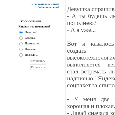
Регистрация на сайте!
Забыли пароль?
Девушка спрашива
- А ты будешь л
пополнею?
ГОЛОСОВАНИЕ
Как вам это начинание?
- А я уже...
Отлично!
Хорошо.
Вот и казалось
Нормально.
создать 
Неочень.
Полный ...
высокотехнологи
выполняется - ве
стал встречать 
надписью "Яндек
соцпакет за спиной
- У меня две п
хорошая и плохая
- Давай сначала 