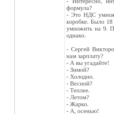
- Интересно, ин
формула?
- Это НДС умнож
коробке. Было 18
умножить на 9. П
однако.
- Сергей Викторо
нам зарплату?
- А вы угадайте!
- Зимой?
- Холодно.
- Весной?
- Теплее.
- Летом?
- Жарко.
- А, осенью!