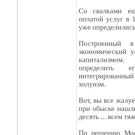
Со свалками ещ
оплатой услуг в 
уже определились
Построенный в
экономический у
капитализмом.
определить е
интегрированн
холуизм.
Вот, вы все жалуе
при обыске нашли
десять ... всем тя
По решению Мос