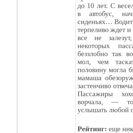
до 10 лет. С вес
в автобус, на
сиденьях… Водите
терпеливо ждет и 
все не залезу
некоторых пас
беззлобно так в
мол, чем таска
половину могла б
мамаша обезоруж
застенчиво отвеч
Пассажиры хохо
ворчала, — то
услышать любой 
Рейтинг:
еще ник