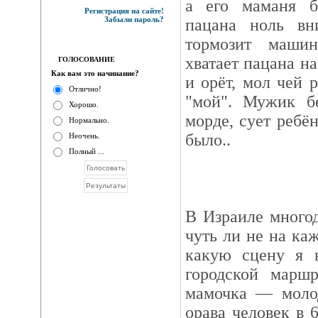
а его маманя б
Регистрация на сайте!
Забыли пароль?
пацана ноль вн
тормозит машин
хватает пацана на
ГОЛОСОВАНИЕ
Как вам это начинание?
и орёт, мол чей 
Отлично!
"мой". Мужик бе
Хорошо.
морде, сует ребё
Нормально.
было..
Неочень.
Полный ...
В Израиле много
чуть ли не на ка
какую сцену я н
городской маршр
мамочка — молод
орава человек в 6