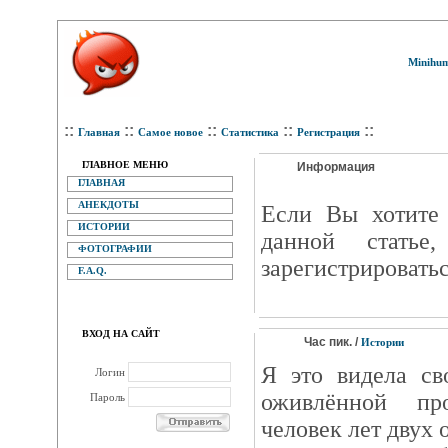
Minihum
::
::
::
::
::
Главная
Самое новое
Статистика
Регистрация
ГЛАВНОЕ МЕНЮ
Информация
ГЛАВНАЯ
АНЕКДОТЫ
Eсли Вы хотите 
ИСТОРИИ
данной статье
ФОТОГРАФИИ
зарегистрироватьс
F.A.Q.
ВХОД НА САЙТ
Час пик. /
Истории
Я это видела св
Логин
оживлённой пр
Пароль
человек лет двух 