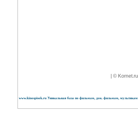
| © Kornet.r
www.kinospisok.ru Уникальная база по фильмам, док. фильмам, мультикам 