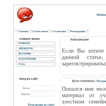
Minihum
::
::
::
::
::
Главная
Самое новое
Статистика
Регистрация
ГЛАВНОЕ МЕНЮ
Информация
ГЛАВНАЯ
АНЕКДОТЫ
Eсли Вы хотите 
ИСТОРИИ
данной статье
ФОТОГРАФИИ
зарегистрироватьс
F.A.Q.
ВХОД НА САЙТ
Дела семейные. /
Истори
Попался мне мол
Логин
материал от уч
Пароль
злостном семейн
Регистрация на сайте!