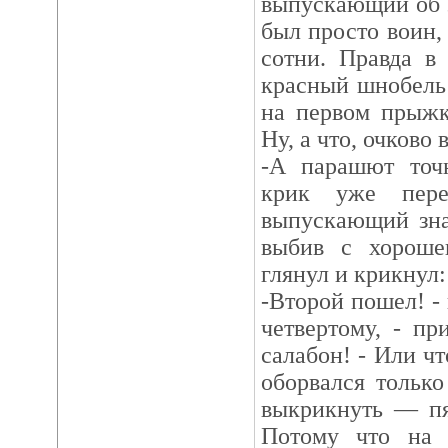
выпускающий об э
был просто воин,
сотни. Правда в
красный шнобель 
на первом прыжк
Ну, а что, очково 
-А парашют точн
крик уже пере
выпускающий зна
выбив с хороше
глянул и крикнул:
-Второй пошел! -
четвертому, - п
салабон! - Или чт
оборвался только
выкрикнуть — пя
Потому что на 