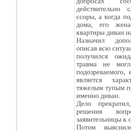
допросах со
действительно
ссоры, а когда п
дома, его жена
квартиры диван н
Назначил допол
описав всю ситуа
получился ожи
травма не могл
подозреваемого,
является хара
тяжелым тупым п
именно диван.
Дело прекратил
решения воп
заявительницы к 
Потом выяснил