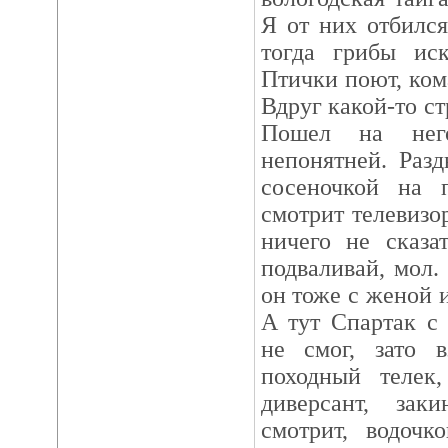
Я от них отбился
тогда грибы иск
Птички поют, ком
Вдруг какой-то с
Пошел на нег
непонятней. Раз
сосеночкой на 
смотрит телевизор
ничего не сказа
подваливай, мол.
он тоже с женой 
А тут Спартак с 
не смог, зато 
походный телек,
диверсант, зак
смотрит, водочк