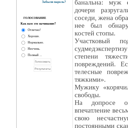
банальна: муж 
Забыли пароль?
дочери разруга
соседи, жена обра
ГОЛОСОВАНИЕ
Как вам это начинание?
нее был обнар
Отлично!
костей стопы.
Хорошо.
Участковый по
Нормально.
судмедэксперт
Неочень.
степени тяжес
Полный ...
повреждений. Ес
телесные повреж
тяжкими».
Мужику «корячи
свободы.
На допросе о
впечатление весь
свою несчастн
постоянными скан