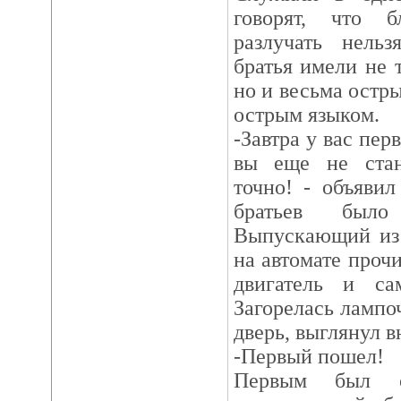
говорят, что 
разлучать нельз
братья имели не 
но и весьма остр
острым языком.
-Завтра у вас п
вы еще не стан
точно! - объяви
братьев был
Выпускающий из 
на автомате проч
двигатель и са
Загорелась ламп
дверь, выглянул в
-Первый пошел!
Первым был о