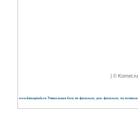
| © Kornet.r
www.kinospisok.ru Уникальная база по фильмам, док. фильмам, мультикам 