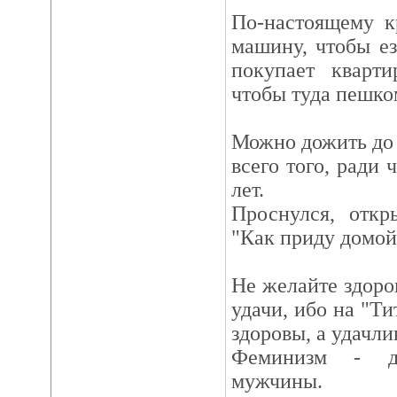
По-настоящему к
машину, чтобы езд
покупает кварти
чтобы туда пешко
Можно дожить до с
всего того, ради 
лет.
Проснулся, откр
"Как приду домой,
Не желайте здоров
удачи, ибо на "Ти
здоровы, а удачл
Феминизм - до
мужчины.