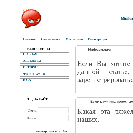
Minihum
::
::
::
::
::
Главная
Самое новое
Статистика
Регистрация
ГЛАВНОЕ МЕНЮ
Информация
ГЛАВНАЯ
АНЕКДОТЫ
Eсли Вы хотите 
ИСТОРИИ
данной статье
ФОТОГРАФИИ
зарегистрироватьс
F.A.Q.
ВХОД НА САЙТ
Если мужчина перестает.
Какая эта тяжел
Логин
наших.
Пароль
Регистрация на сайте!