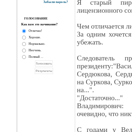
Я старый пи
Забыли пароль?
лицензионного со
ГОЛОСОВАНИЕ
Как вам это начинание?
Чем отличается л
Отлично!
За одним хочется
Хорошо.
убежать.
Нормально.
Неочень.
Следователь пр
Полный ...
президенту:"В
Сердюкова, Серд
на Суркова, Сурк
на...".
"Достаточно...
Владимирович:
очевидно, что никт
С годами у Вел