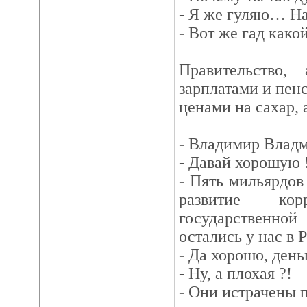
- Я же гуляю… На
- Вот же гад како
Правительство,
зарплатами и пенс
ценами на сахар, 
- Bладимир Владми
- Давай хорошую 
- Пять мильярдов
развитие ко
государственн
остались у нас в 
- Да хорошо, день
- Ну, а плохая ?!
- Они истрачены п