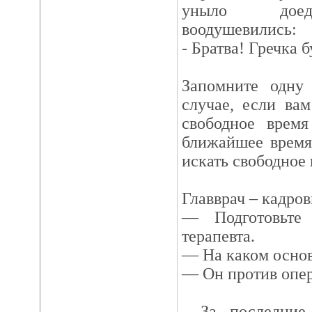
уныло доеда
воодушевились:
- Братва! Гречка б
Запомните одну
случае, если ва
свободное врем
ближайшее время
искать свободное 
Главврач – кадров
— Подготовьте
терапевта.
— На каком осно
— Он против опе
- За последние