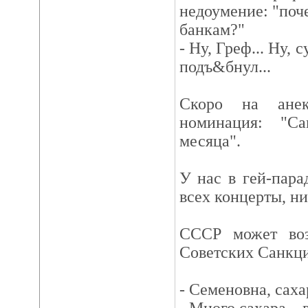
недоумение: "поч
банкам?"
- Ну, Греф... Ну,
подъ&бнул...
Скоро на анек
номинация: "С
месяца".
У нас в гей-пара
всех концерты, ни
СССР может воз
Советских Санкц
- Семеновна, саха