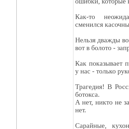
ошибки, которые 
Как-то неожид
сменился касочны
Нельзя дважды вой
вот в болото - зап
Как показывает п
у нас - только рук
Трагедия! В Рос
ботокса.
А нет, никто не з
нет.
Сарайные, кухо