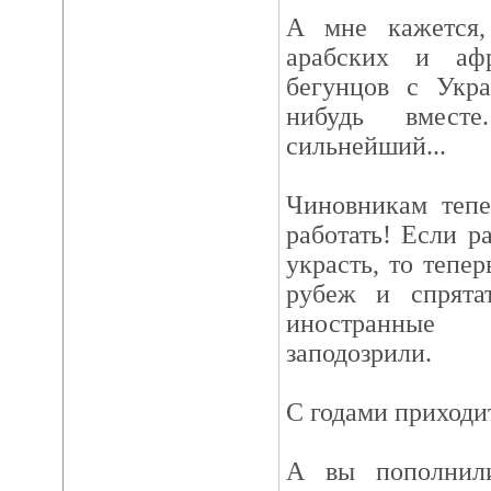
А мне кажется,
арабских и аф
бегунцов с Укра
нибудь вмест
сильнейший...
Чиновникам тепе
работать! Если 
украсть, то тепер
рубеж и спрята
иностранные
заподозрили.
С годами приходит
А вы пополнили