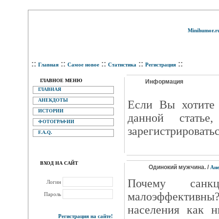
Minihumor.r
::
::
::
::
::
Главная
Самое новое
Статистика
Регистрация
ГЛАВНОЕ МЕНЮ
Информация
ГЛАВНАЯ
АНЕКДОТЫ
Eсли Вы хотите 
ИСТОРИИ
данной статье
ФОТОГРАФИИ
зарегистрироватьс
F.A.Q.
ВХОД НА САЙТ
Одинокий мужчина. /
Ан
Почему санк
Логин
малоэффективны
Пароль
населения как 
Регистрация на сайте!