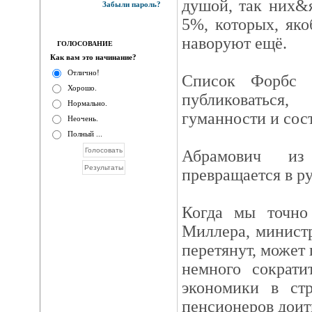
душой, так них&я
Забыли пароль?
5%, которых, яко
наворуют ещё.
ГОЛОСОВАНИЕ
Как вам это начинание?
Отлично!
Список Форбс 
Хорошо.
публиковатьс
Нормально.
гуманности и сост
Неочень.
Полный ...
Абрамович из 
превращается в ру
Когда мы точно 
Миллера, министр
перетянут, может 
немного сократи
экономики в ст
пенсионеров доить