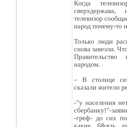
Когда телевиз
сверхдержава,
телевизор сообщае
народ почему-то н
Только люди рас
снова завезли. Чт
Правительство 
народом.
– В столице се
сказали жители р
-"у населения не
сбербанку!"-заяв
-греф- до сих по
какие, б&ядь, 