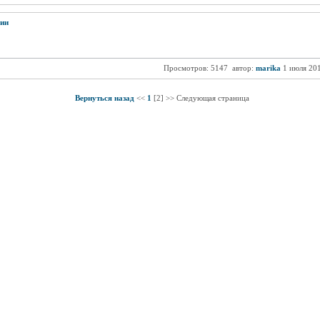
ии
Просмотров: 5147
автор:
marika
1 июля 20
Вернуться назад
<<
1
[2] >> Следующая страница