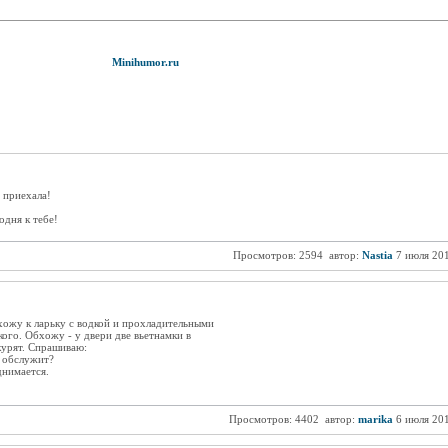
Minihumor.ru
 приехала!
одня к тебе!
Просмотров: 2594
автор:
Nastia
7 июля 20
хожу к ларьку с водкой и прохладительными
кого. Обхожу - у двери две вьетнамки в
курят. Спрашиваю:
с обслужит?
днимается.
Просмотров: 4402
автор:
marika
6 июля 20