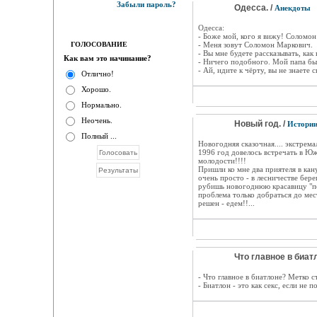
Забыли пароль?
Одесса. /
Анекдоты
Одесса:
- Боже мой, кого я вижу! Соломо
ГОЛОСОВАНИЕ
- Меня зовут Соломон Маркович.
- Вы мне будете рассказывать, как
Как вам это начинание?
- Ничего подобного. Мой папа бы
- Ай, идите к чёрту, вы не знаете 
Отлично!
Хорошо.
Нормально.
Неочень.
Новый год. /
Истори
Полный ...
Новогодняя сказочная.... экстрема
1996 год довелось встречать в Ю
молодости!!!!
Пришли ко мне два приятеля в кан
очень просто - в лесничестве бере
рубишь новогоднюю красавицу "по
проблема только добраться до мес
решен - едем!!...
Что главное в биатл
- Что главное в биатлоне? Метко с
- Биатлон - это как секс, если не 