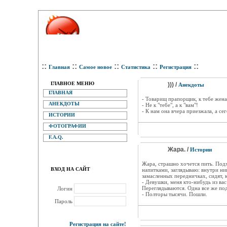
::
::
::
::
::
Главная
Самое новое
Статистика
Регистрация
ГЛАВНОЕ МЕНЮ
))) /
Анекдоты
ГЛАВНАЯ
- Товарищ прапорщик, к тебе жена
АНЕКДОТЫ
- Не к "тебе", а к "вам"!
- К нам она вчера приезжала, а сег
ИСТОРИИ
ФОТОГРАФИИ
F.A.Q.
Жара. /
Истории
Жара, страшно хочется пить. Под
ВХОД НА САЙТ
напитками, заглядываю: внутри ни
замасленных передничках, сидят, 
- Девушки, меня кто-нибудь из ва
Переглядываются. Одна все же по
Логин
- Полторы тысячи. Пошли.
Пароль
Регистрация на сайте!