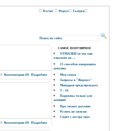
::
::
::
::
Kornet
Форум
Галерея
Поиск по сайту
САМОЕ ПОПУЛЯРНОЕ
ОТМАЗКИ (и что они
означают на ...
15 способов ошарашить
девушку
10
Комментарии (0)
Подробнее
Моя семья
Запросы в "Яндексе"
Минздрав предупреждает.
Т - 34
Парковка только для
женщин!
Про свежее дыхание
Рулить по-женски
Сидят у костра трое
10
Комментарии (0)
Подробнее