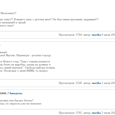
н Моисеевич!!
 вас зовут?! Я вашего папу с детства знал!! Он был таким красивым, кудрявым!!!
л маленький и лысый.
своего папу!
Просмотров: 2704
автор:
marika
6 июля 20
и
льная!
жной Якутии. Нерюнгри - респект городу
ун Нового года. Тема с елками решается
шь билет на вырубку, едешь на делянку и
д самый корешок". Свобода выбора полная,
та. Поскольку у меня НИВА, то вопрос
Просмотров: 3330
автор:
marika
2 июля 20
оне. /
Анекдоты
трелять или быстро бегать?
попал, то скорость уже не поможет.
Просмотров: 5705
автор:
marika
2 июля 20