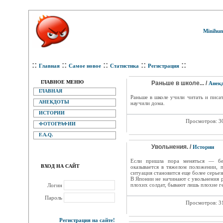
Minihum
::
::
::
::
::
Главная
Самое новое
Статистика
Регистрация
ГЛАВНОЕ МЕНЮ
Раньше в школе... /
Анек
ГЛАВНАЯ
Раньше в школе учили читать и писат
АНЕКДОТЫ
научили дома.
ИСТОРИИ
Просмотров: 3
ФОТОГРАФИИ
F.A.Q.
Увольнения. /
Истории
Если пришла пора меняться — бер
ВХОД НА САЙТ
оказывается в тяжелом положении, п
ситуация становится еще более серьез
В Японии не начинают с увольнения 
плохих солдат, бывают лишь плохие г
Логин
Пароль
Просмотров: 3
Регистрация на сайте!