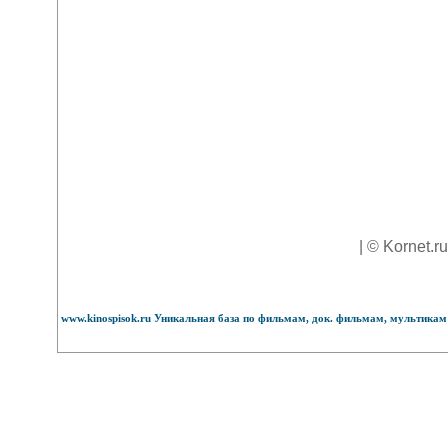
| © Kornet.r
www.kinospisok.ru Уникальная база по фильмам, док. фильмам, мультикам 