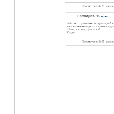
Просмотров: 3221
автор
Проходная. /
Истории
Работаю охранником на проходной на
всем карманам одежды и сумки (видимо
- Блин, я ж вчера уволился!
Уходит.
Просмотров: 3105
автор