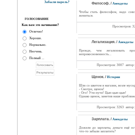
Забыли пароль?
Философ. /
Анекдоты
Чтобы стать философом, надо совс
жениться.
ГОЛОСОВАНИЕ
Как вам это начинание?
Просмотров: 3
Отлично!
Хорошо.
Легализация. /
Анекдоты
Нормально.
Прежде, чем легализовать пр
Неочень.
неприкосновенность...
Полный ...
Просмотров: 3007
автор
Щенок. /
Истории
Шли со шкетом в магазин, возле мусо
- Смотри, щенок!
- Ого! Ути-пути! Цып-цып-цып!
Однако щенок, заметив наше приближе
Просмотров: 3263
автор
Зарплата. /
Анекдоты
Дожили до зарплаты, деньги ещё ост
что-то забыли заплатить?