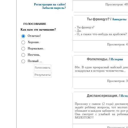
Регистрация на сайте!
Просмотров: 4
Забыли пароль?
Ты француз? /
Анекдоты
ГОЛОСОВАНИЕ
- Ты француз?
Как вам это начинание?
- Да.
- О, а скажи что-нибудь на арабском?
Отлично!
Хорошо.
Просмотров: 
Нормально.
Неочень.
Фолкленды. /
Истории
Полный ...
80е. В один прекрасный майский день
эскадрилья в истории человечества...
Просмотров: 
Диспансеризация. /
Исто
Прохожу с сыном (2 года) диспансе
задаёт ребёнку вопросы, тот молчи
обижают в каждом кабинете: то рот ра
Она смотрит с улыбкой на ребенка 
МОЛОТОК!!!
Просмотров: 