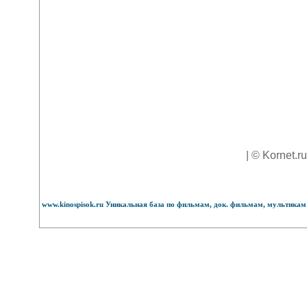
| © Kornet.r
www.kinospisok.ru Уникальная база по фильмам, док. фильмам, мультикам 