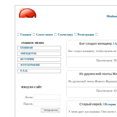
Minihum
::
::
::
::
::
Главная
Самое новое
Статистика
Регистрация
ГЛАВНОЕ МЕНЮ
Бог создал женщину. /
А
ГЛАВНАЯ
Бог создал женщину, чтобы мужик не 
АНЕКДОТЫ
ИСТОРИИ
Просмотров: 3
ФОТОГРАФИИ
F.A.Q.
Из дружеской ленты Жи
Из дружеской ленты Живого Журнала:
ВХОД НА САЙТ
Просмотров: 4
Логин
Пароль
Старый еврей. /
Истории
У меня друг рассказывал. Они жили с п