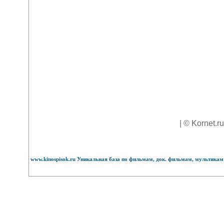
| © Kornet.r
www.kinospisok.ru Уникальная база по фильмам, док. фильмам, мультикам 