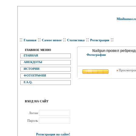
Minihumor.r
::
::
::
::
::
Главная
Самое новое
Статистика
Регистрация
ГЛАВНОЕ МЕНЮ
Nailgun провел ребренд
Фотографии
ГЛАВНАЯ
АНЕКДОТЫ
ИСТОРИИ
Просмотров
ФОТОГРАФИИ
F.A.Q.
ВХОД НА САЙТ
Логин
Пароль
Регистрация на сайте!