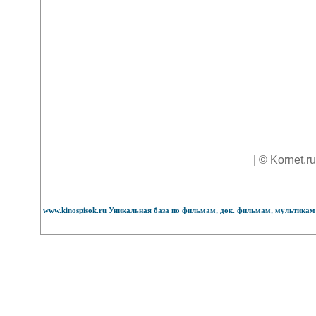
| © Kornet.r
www.kinospisok.ru Уникальная база по фильмам, док. фильмам, мультикам 