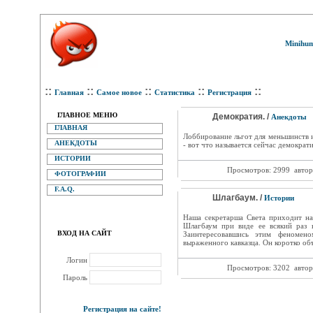
Minihum
::
::
::
::
::
Главная
Самое новое
Статистика
Регистрация
ГЛАВНОЕ МЕНЮ
Демократия. /
Анекдоты
ГЛАВНАЯ
Лоббирование льгот для меньшинств
АНЕКДОТЫ
- вот что называется сейчас демократи
ИСТОРИИ
Просмотров: 2999
автор
ФОТОГРАФИИ
F.A.Q.
Шлагбаум. /
Истории
Наша секретарша Света приходит на
Шлагбаум при виде ее всякий раз 
ВХОД НА САЙТ
Заинтересовавшись этим феномен
выраженного кавказца. Он коротко объ
Логин
Просмотров: 3202
автор
Пароль
Регистрация на сайте!