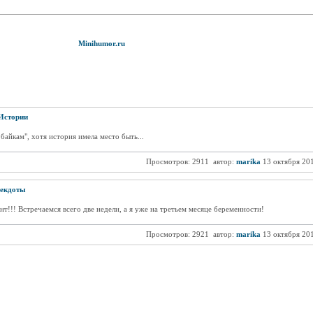
Minihumor.ru
Истории
байкам", хотя история имела место быть...
Просмотров: 2911
автор:
marika
13 октября 20
екдоты
т!!! Встречаемся всего две недели, а я уже на третьем месяце беременности!
Просмотров: 2921
автор:
marika
13 октября 20