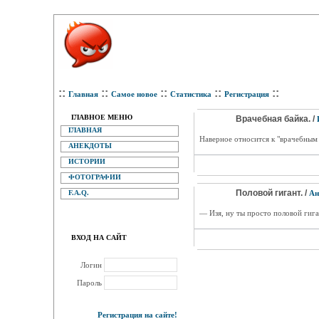
::
::
::
::
::
Главная
Самое новое
Статистика
Регистрация
ГЛАВНОЕ МЕНЮ
Врачебная байка. /
ГЛАВНАЯ
Наверное относится к "врачебным 
АНЕКДОТЫ
ИСТОРИИ
ФОТОГРАФИИ
Половой гигант. /
F.A.Q.
Ан
— Изя, ну ты просто половой гиган
ВХОД НА САЙТ
Логин
Пароль
Регистрация на сайте!