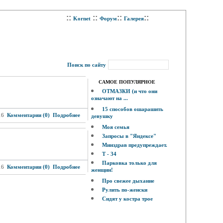
::
::
::
::
Kornet
Форум
Галерея
Поиск по сайту
САМОЕ ПОПУЛЯРНОЕ
ОТМАЗКИ (и что они
означают на ...
15 способов ошарашить
16
Комментарии (0)
Подробнее
девушку
Моя семья
Запросы в "Яндексе"
Минздрав предупреждает.
Т - 34
Парковка только для
16
Комментарии (0)
Подробнее
женщин!
Про свежее дыхание
Рулить по-женски
Сидят у костра трое