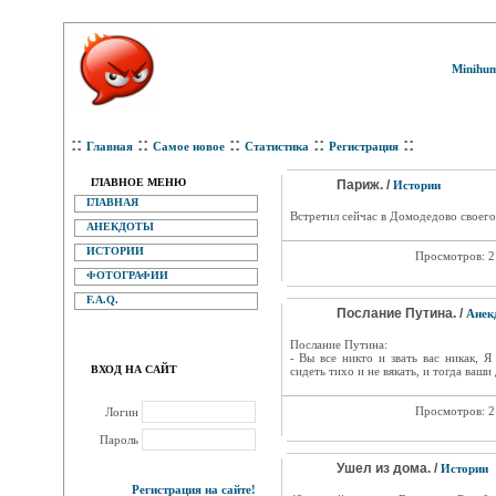
Minihum
::
::
::
::
::
Главная
Самое новое
Статистика
Регистрация
ГЛАВНОЕ МЕНЮ
Париж. /
Истории
ГЛАВНАЯ
Встретил сейчас в Домодедово своего 
АНЕКДОТЫ
ИСТОРИИ
Просмотров: 
ФОТОГРАФИИ
F.A.Q.
Послание Путина. /
Анек
Послание Путина:
- Вы все никто и звать вас никак, 
ВХОД НА САЙТ
сидеть тихо и не вякать, и тогда ваши
Просмотров: 
Логин
Пароль
Ушел из дома. /
Истории
Регистрация на сайте!