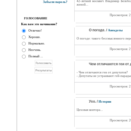
42-летний москвич Владимир Белобо
Забыли пароль?
женой...
Просмотров: 
ГОЛОСОВАНИЕ
Как вам это начинание?
О погоде. /
Анекдоты
Отлично!
Хорошо.
О погоде: такого бессмысленного пер
Нормально.
Просмотров: 
Неочень.
Полный ...
Чем отличаются геи от 
- Чем отличаются геи от депутатов?
- Депутаты не устраивают гей-парады
Просмотров: 
Ухо. /
Истории
Цеховая контора...
Просмотров: 