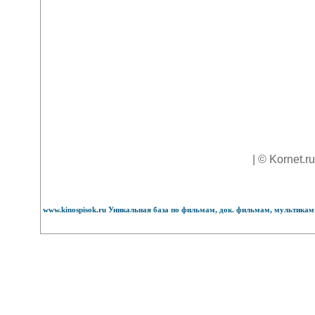
| © Kornet.r
www.kinospisok.ru Уникальная база по фильмам, док. фильмам, мультикам 