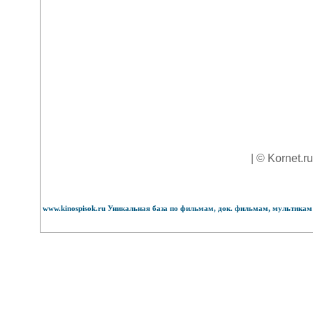
| © Kornet.r
www.kinospisok.ru Уникальная база по фильмам, док. фильмам, мультикам 