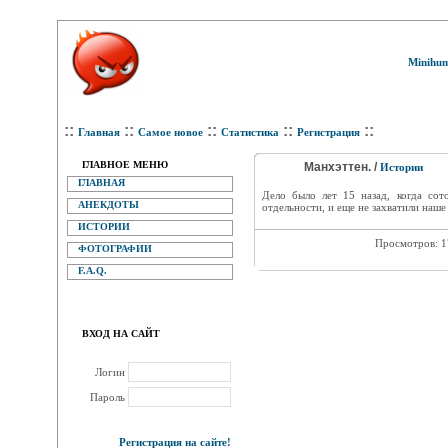
Minihum
::
::
::
::
::
Главная
Самое новое
Статистика
Регистрация
ГЛАВНОЕ МЕНЮ
Манхэттен. /
Истории
ГЛАВНАЯ
Дело было лет 15 назад, когда сот
АНЕКДОТЫ
отдельности, и еще не захватили наше 
ИСТОРИИ
Просмотров: 
ФОТОГРАФИИ
F.A.Q.
ВХОД НА САЙТ
Логин
Пароль
Регистрация на сайте!