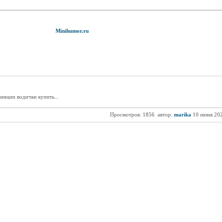
Minihumor.ru
винции водички купить...
Просмотров: 1856
автор:
marika
10 июня 20