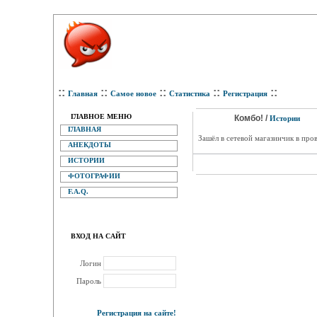
::
::
::
::
::
Главная
Самое новое
Статистика
Регистрация
ГЛАВНОЕ МЕНЮ
Комбо! /
Истории
ГЛАВНАЯ
Зашёл в сетевой магазинчик в про
АНЕКДОТЫ
ИСТОРИИ
ФОТОГРАФИИ
F.A.Q.
ВХОД НА САЙТ
Логин
Пароль
Регистрация на сайте!