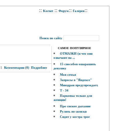
::
::
::
::
Kornet
Форум
Галерея
Поиск по сайту
САМОЕ ПОПУЛЯРНОЕ
ОТМАЗКИ (и что они
означают на ...
15 способов ошарашить
21
Комментарии (0)
Подробнее
девушку
Моя семья
Запросы в "Яндексе"
Минздрав предупреждает.
Т - 34
Парковка только для
женщин!
Про свежее дыхание
Рулить по-женски
Сидят у костра трое