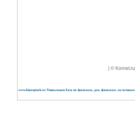
| © Kornet.r
www.kinospisok.ru Уникальная база по фильмам, док. фильмам, мультикам 