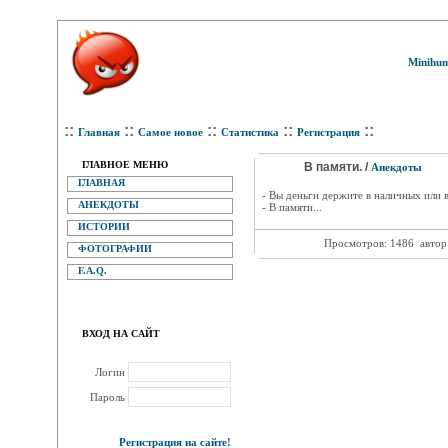
Minihum
::
::
::
::
::
Главная
Самое новое
Статистика
Регистрация
ГЛАВНОЕ МЕНЮ
В памяти. /
Анекдоты
ГЛАВНАЯ
- Вы деньги держите в наличных или в
АНЕКДОТЫ
- В памяти...
ИСТОРИИ
Просмотров: 1486
автор
ФОТОГРАФИИ
F.A.Q.
ВХОД НА САЙТ
Логин
Пароль
Регистрация на сайте!