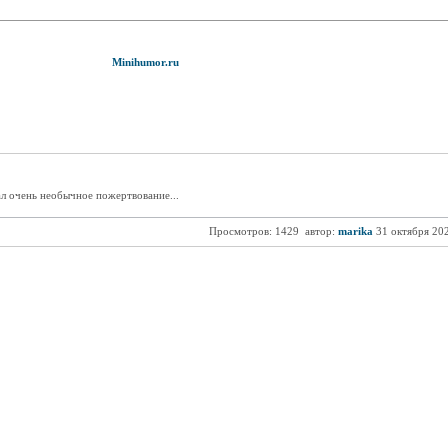
Minihumor.ru
л очень необычное пожертвование...
Просмотров: 1429
автор:
marika
31 октября 20