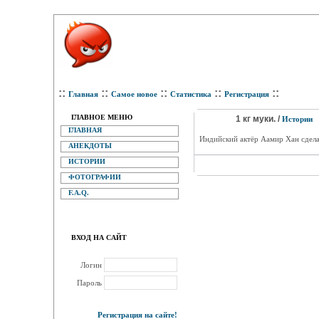
::
::
::
::
::
Главная
Самое новое
Статистика
Регистрация
ГЛАВНОЕ МЕНЮ
1 кг муки. /
Истории
ГЛАВНАЯ
Индийский актёр Аамир Хан сдела
АНЕКДОТЫ
ИСТОРИИ
ФОТОГРАФИИ
F.A.Q.
ВХОД НА САЙТ
Логин
Пароль
Регистрация на сайте!