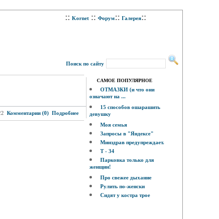
::
::
::
::
Kornet
Форум
Галерея
Поиск по сайту
САМОЕ ПОПУЛЯРНОЕ
ОТМАЗКИ (и что они
означают на ...
15 способов ошарашить
22
Комментарии (0)
Подробнее
девушку
Моя семья
Запросы в "Яндексе"
Минздрав предупреждает.
Т - 34
Парковка только для
женщин!
Про свежее дыхание
Рулить по-женски
Сидят у костра трое