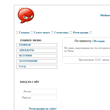
Minihum
::
::
::
::
::
Главная
Самое новое
Статистика
Регистрация
ГЛАВНОЕ МЕНЮ
По приколу. /
Истории
ГЛАВНАЯ
Не знаю, выдуманная ли эта история и
АНЕКДОТЫ
из Читы.
ИСТОРИИ
Просмотров: 1212
автор
ФОТОГРАФИИ
F.A.Q.
ВХОД НА САЙТ
Логин
Пароль
Регистрация на сайте!