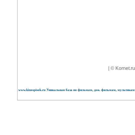
| © Kornet.r
www.kinospisok.ru Уникальная база по фильмам, док. фильмам, мультикам 