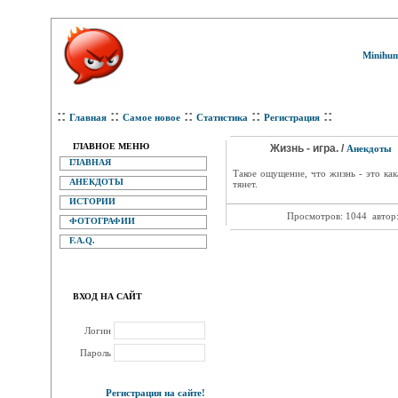
Minihum
::
::
::
::
::
Главная
Самое новое
Статистика
Регистрация
ГЛАВНОЕ МЕНЮ
Жизнь - игра. /
Анекдоты
ГЛАВНАЯ
Такое ощущение, что жизнь - это как
АНЕКДОТЫ
тянет.
ИСТОРИИ
Просмотров: 1044
автор
ФОТОГРАФИИ
F.A.Q.
ВХОД НА САЙТ
Логин
Пароль
Регистрация на сайте!