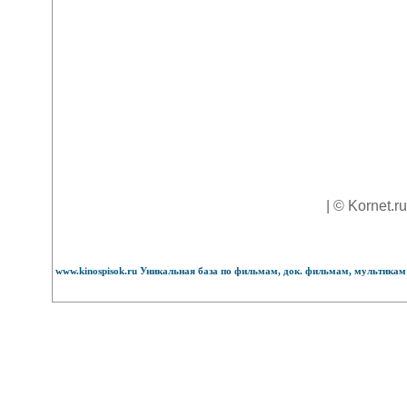
| © Kornet.r
www.kinospisok.ru Уникальная база по фильмам, док. фильмам, мультикам 