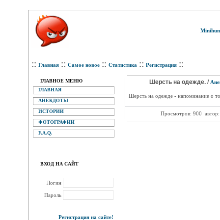
Minihum
::
::
::
::
::
Главная
Самое новое
Статистика
Регистрация
ГЛАВНОЕ МЕНЮ
Шерсть на одежде. /
Ане
ГЛАВНАЯ
Шерсть на одежде - напоминание о то
АНЕКДОТЫ
ИСТОРИИ
Просмотров: 900
автор
ФОТОГРАФИИ
F.A.Q.
ВХОД НА САЙТ
Логин
Пароль
Регистрация на сайте!