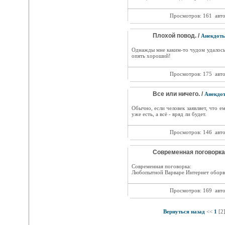
Просмотров: 161
авт
Плохой повод. /
Анекдот
Однажды мне каким-то чудом удалось 
опять хороший!
Просмотров: 175
авт
Все или ничего. /
Анекдо
Обычно, если человек заявляет, что ем
уже есть, а всё - вряд ли будет.
Просмотров: 146
авт
Современная поговорка.
Современная поговорка:
Любопытной Варваре Интернет оборв
Просмотров: 169
авт
Вернуться назад
<<
1
[2