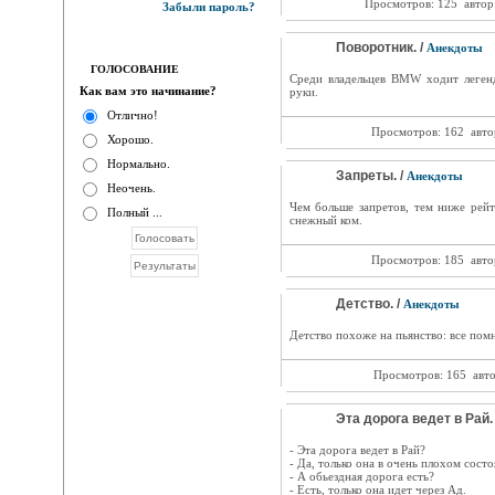
Просмотров: 125
автор
Забыли пароль?
Поворотник. /
Анекдоты
ГОЛОСОВАНИЕ
Среди владельцев BMW ходит легенд
Как вам это начинание?
руки.
Отлично!
Просмотров: 162
авто
Хорошо.
Нормально.
Запреты. /
Анекдоты
Неочень.
Чем больше запретов, тем ниже рейти
Полный ...
снежный ком.
Просмотров: 185
авто
Детство. /
Анекдоты
Детство похоже на пьянство: все помня
Просмотров: 165
авт
Эта дорога ведет в Рай.
- Эта дорога ведет в Рай?
- Да, только она в очень плохом состо
- А обьездная дорога есть?
- Есть, только она идет через Ад.