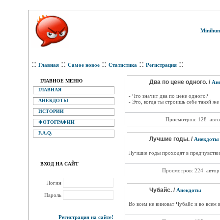
Minihum
::
::
::
::
::
Главная
Самое новое
Статистика
Регистрация
ГЛАВНОЕ МЕНЮ
Два по цене одного. /
Ан
ГЛАВНАЯ
- Что значит два по цене одного?
АНЕКДОТЫ
- Это, когда ты строишь себе такой же 
ИСТОРИИ
Просмотров: 128
авто
ФОТОГРАФИИ
F.A.Q.
Лучшие годы. /
Анекдоты
Лучшие годы проходят в предчувствии
ВХОД НА САЙТ
Просмотров: 224
автор
Логин
Чубайс. /
Анекдоты
Пароль
Во всем не виноват Чубайс и во всем 
Регистрация на сайте!