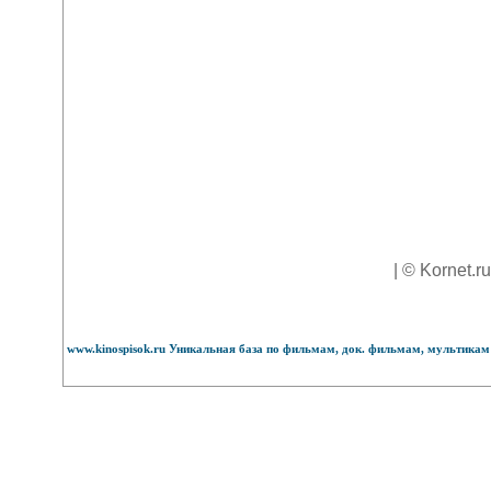
| © Kornet.r
www.kinospisok.ru Уникальная база по фильмам, док. фильмам, мультикам 