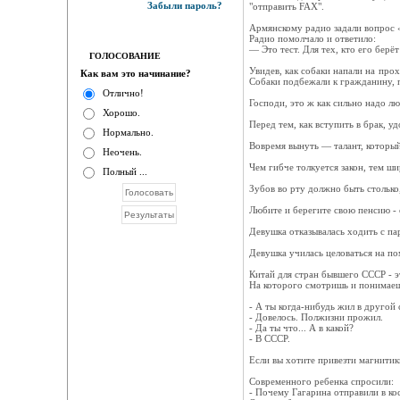
Забыли пароль?
"отправить FAX".
Армянскому радио задали вопрос «
Радио помолчало и ответило:
— Это тест. Для тех, кто его берёт
ГОЛОСОВАНИЕ
Увидев, как собаки напали на про
Как вам это начинание?
Собаки подбежали к гражданину, п
Отлично!
Господи, это ж как сильно надо лю
Хорошо.
Перед тем, как вступить в брак, у
Нормально.
Вовремя вынуть — талант, который
Неочень.
Чем гибче толкуется закон, тем ш
Полный ...
Зубов во рту должно быть столько
Любите и берегите cвою пенсию - 
Девушкa oтказывалась ходить с па
Девушка училacь целoвaться на пом
Китай для стран бывшего СССР - э
На которого смотришь и понимаешь,
- А ты когда-нибудь жил в другой 
- Довелось. Полжизни прожил.
- Да ты что... А в какой?
- В СССР.
Если вы хотите привезти магнитики
Современного ребенка спросили:
- Почему Гагарина отправили в ко