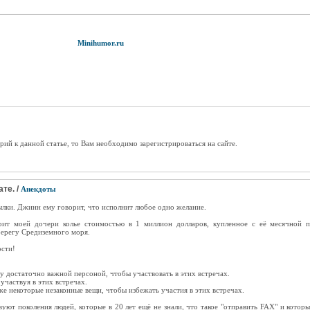
Minihumor.ru
рий к данной статье, то Вам необходимо зарегистрироваться на сайте.
те. /
Анекдоты
лки. Джинн ему говорит, что исполнит любое одно желание.
рит моей дочери колье стоимостью в 1 миллион долларов, купленное с её месячной п
берегу Средиземного моря.
ости!
ну достаточно важной персоной, чтобы участвовать в этих встречах.
участвуя в этих встречах.
акже некоторые незаконные вещи, чтобы избежать участия в этих встречах.
ют поколения людей, которые в 20 лет ещё не знали, что такое "отправить FAX" и которые