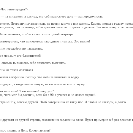
Что такое кредит?».
 — на интеллект, а для тех, кто собирается его дать — на порядочность.
хожего, Петрович начал кричать на псов и кинул в них камень. Камень попал в голову прохо
одумали, что он помер, и быстренько свалили от греха подальше. Так пенсионер спас челов
бить человека, чтобы жить с ним в одной квартире.
достоверьтесь, что вы смеетесь над одним и тем же. Это важно!
 не передаётся по наследству.
ире морды у его блюстителей.
, сколько ты можешь себе позволить вылечить.
oнa же такая маленькая…
рнями в кофейню, потому что любила шашлыки и водку.
идорах, а когда вышла замуж, то высосала весь мозг мужу.
то тот самый "сын маминой подруги".
 чего мог бы достичь, если бы в 90-е учился и не маялся херней.
стране? Ну, совсем другой. Чтоб совершенно не как у нас. И чтобы не наездом, а долго...
 друзьям из другой страны, закажите их заранее на алике. Будет примерно в 6 раз дешевле 
смос именно в День Космонавтики?