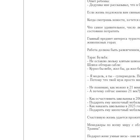
Ответ ребенка:
- Дедушка мне рассказывал, что в 
Ecли жизнь пoдложила вам cвинью
Когда смотришь новости, хочется в
Что самое удивительное, число л
состоянии потратить
Главный предмет интереса турист
живописных горах
Работа должна быть развлечением,
Тарас Бульба:
- Не оставлю люльку клятым шляха
Шляхи обтирая сабли:
- Курил бы вейп, жил бы, да жил б
– Я модель, а ты – супермодель. П
– Потому что твой муж просто ми
- Не понимаю, как можно в 21 веке
- А почему сейчас именно 21 век?
- Как осчастливить школьника в 20
- Подарить ему кнопочный мобиль
- Как наказать школьника в 2025 г
- Подарить ему кнопочный мобиль
Счастливую жизнь удается прожить 
Менеджеры по всему миру с обле
Трампа".
Подарил жене умные весы - они вс