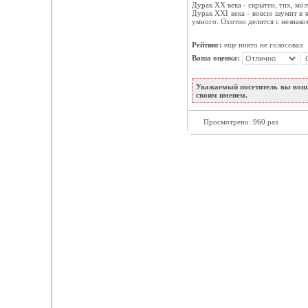
Дурак XX века - скрытен, тих, мол
Дурак XXI века - вовсю шумит в к
умного. Охотно делится с незнако
Рейтинг:
еще никто не голосовал
Ваша оценка:
Уважаемый посетитель вы вошл
своим именем.
Просмотрено: 960 раз