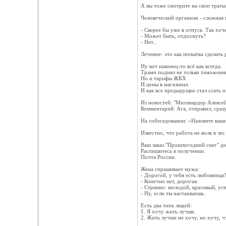
А вы тоже смотрите на свои траты з
Человеческий организм - сложная 
- Скорее бы уже в отпуск. Так хоч
- Может быть, отдохнуть?
- Нет...
Лечение- это как попытка сделать
Ну вот наконец-то всё как всегда.
Трамп поднял не только таможенн
Но и тарифы ЖКХ
И цены в магазинах
И как все предыдущие стал ссать и
Из новостей: "Миллиардер Алексей
Комментарий: Ага, отправил, сраз
На собеседовании: «Назовите ваш
Известно, что работа не волк в ле
Ваш заказ "Прошлогодний снег" до
Распишитесь в получении.
Почта России.
Жена спрашивает мужа:
- Дорогой, у тебя есть любовница
- Конечно нет, дорогая.
- Странно: молодой, красивый, ус
- Ну, если ты настаиваешь.
Есть два типа людей:
1. Я хочу жить лучше.
2. Жить лучше не хочу, но хочу, ч