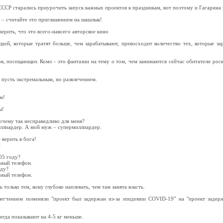
СССР старались приурочить запуск важных проектов к праздникам, вот поэтому и Гагарина з
 – cчитайте это приглашением на шашлык!
ерить, что это всего-навсего авторское кино
юдей, которые тратят больше, чем зарабатывают, превосходит количество тех, которые за
ов, посещающих Комо - это фантазии на тему о том, чем занимаются сейчас обитатели ро
 пусть экстремальным, но развлечением.
м!
ы!
очему так несправедливо для меня?
ллиардер. А мой муж – супермиллиардер.
 верить в бога!
)
05 году?
ный телефон.
оду?
ный телефон.
только тем, кому глубоко наплевать, чем там занята власть.
гчением поменяли "проект был задержан из-за эпидемии COVID-19" на "проект задерж
егда показывают на 4-5 кг меньше.