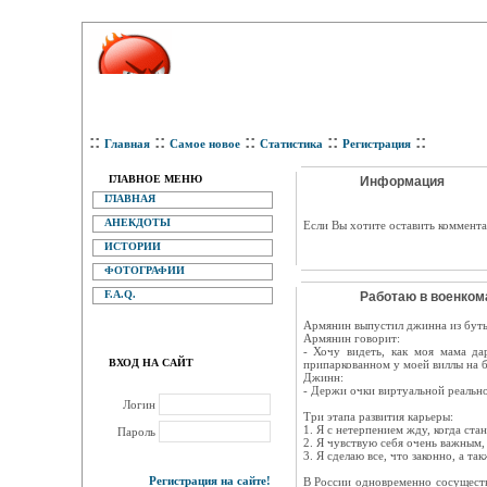
::
::
::
::
::
Главная
Самое новое
Статистика
Регистрация
ГЛАВНОЕ МЕНЮ
Информация
ГЛАВНАЯ
АНЕКДОТЫ
Eсли Вы хотите оставить коммента
ИСТОРИИ
ФОТОГРАФИИ
F.A.Q.
Работаю в военкома
Армянин выпустил джинна из буты
Армянин говорит:
- Хочу видеть, как моя мама да
ВХОД НА САЙТ
припаркованном у моей виллы на 
Джинн:
- Держи очки виртуальной реальн
Логин
Три этапа развития карьеры:
1. Я с нетерпением жду, когда ста
Пароль
2. Я чувствую себя очень важным, 
3. Я сделаю все, что законно, а т
Регистрация на сайте!
В России одновременно сосуществу