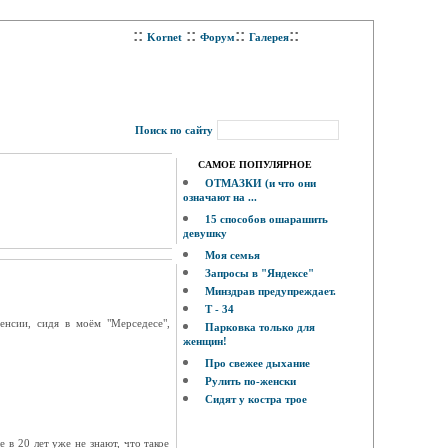
::
::
::
::
Kornet
Форум
Галерея
Поиск по сайту
САМОЕ ПОПУЛЯРНОЕ
ОТМАЗКИ (и что они
означают на ...
15 способов ошарашить
девушку
Моя семья
Запросы в "Яндексе"
Минздрав предупреждает.
Т - 34
енсии, сидя в моём "Мерседесе",
Парковка только для
женщин!
Про свежее дыхание
Рулить по-женски
Сидят у костра трое
 в 20 лет уже не знают, что такое