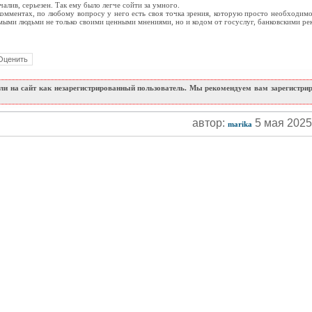
чалив, серьезен. Так ему было легче сойти за умного.
омментах, по любому вопросу у него есть своя точка зрения, которую просто необходимо 
мыми людьми не только своими ценными мнениями, но и кодом от госуслуг, банковскими ре
и на сайт как незарегистрированный пользователь. Мы рекомендуем вам зарегистриро
автор:
5 мая 202
marika