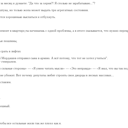
а месяц и думаете: "Да что за херня?! Я столько не зарабатываю..."?
штука, но только жопа может выдать три агрегатных состояния.
ется хорошенько выспаться и отбухнуть.
 ремонт в квартире,ты начинаешь с одной проблемы, а в итоге оказывается, что нужно перек
ые пошлины,
 срать в лифтах
 Мордашов отправил сына в армию. А всё потому, что тот не хотел учиться".
у генералом.
и сильные стороны» — «Я умею читать мысли» — «Это неправда» — «Я знал, что вы так по
с не убежит. Вот почему депутаты любят строить свои дворцы в лесных массивах...
ставлен.
?
пешный.
тобы все остальные жили так же плохо как я.