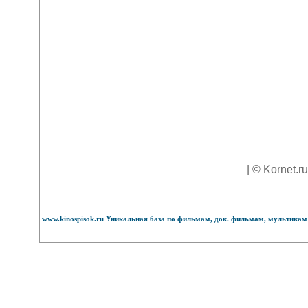
| © Kornet.r
www.kinospisok.ru Уникальная база по фильмам, док. фильмам, мультикам 