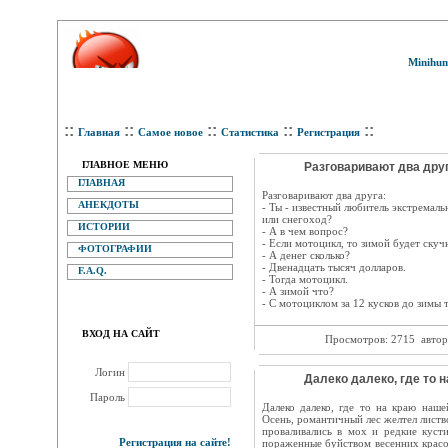
Minihum
::
::
::
::
::
Главная
Самое новое
Статистика
Регистрация
ГЛАВНОЕ МЕНЮ
Разговаривают два друг
ГЛАВНАЯ
Разговаривают два друга:
АНЕКДОТЫ
- Ты - известный любитель экстремаль
или снегоход?
ИСТОРИИ
- А в чем вопрос?
- Если мотоцикл, то зимой будет скучн
ФОТОГРАФИИ
- А денег сколько?
- Двенадцать тысяч долларов.
F.A.Q.
- Тогда мотоцикл.
- А зимой что?
- С мотоциклом за 12 кусков до зимы ты
ВХОД НА САЙТ
Просмотров: 2715
автор
Логин
Далеко далеко, где то н
Пароль
Далеко далеко, где то на краю наш
Осень, романтичный лес желтел листв
проваливались в мох и редкие куст
Регистрация на сайте!
пораженные буйством весенних красо