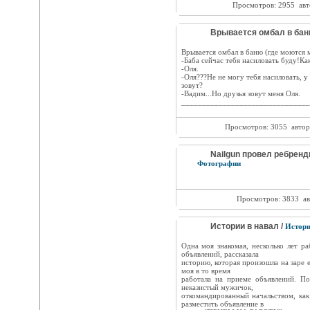
Просмотров: 2955
авт
Врывается омбал в баню.
Врывается омбал в баню (где моются 
-Баба сейчас тебя насиловать буду!Ка
-Оля.
-Оля???Не не могу тебя насиловать, у
зовут?
-Вадим...Но друзья зовут меня Оля.
_______________________________
Просмотров: 3055
автор
Nailgun провел ребренд
Фотографии
Просмотров: 3833
ав
Истории в навал /
Истор
Одна моя знакомая, несколько лет р
объявлений, рассказала
историю, которая произошла на заре 
моя в то время
работала на приеме объявлений. П
неказистый мужичок,
откомандированный начальством, как 
разместить объявление в