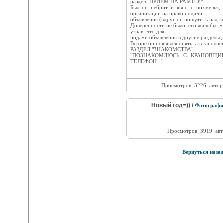
раздел "ПРИЕМ НА РАБОТУ".
Был он небрит и явно с похмелья, 
организации на право подачи
объявления (вдруг он пошутить над ке
Доверенности не было, его жалобы, чт
узнав, что для
подачи объявления в другие разделы д
Вскоре он появился опять, а в заполн
РАЗДЕЛ "ЗНАКОМСТВА"
"ПОЗНАКОМЛЮСЬ С КРАНОВЩИК
ТЕЛЕФОН...".
...........................................
Просмотров: 3226
автор
Новый год=)) /
Фотографи
Просмотров: 3919
авт
Вернуться наза