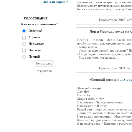
Забыли пароль?
глазами на осеннюю красоту, в восхи
баланс между изумительными краска
багажника снедь и сопутствующий ин
ГОЛОСОВАНИЕ
Просмотров: 3006
авт
Как вам это начинание?
Отлично!
Лев и Львица лежат на 
Хорошо.
Прерия... Полдень... Лев и Львица леж
подбегает заяц, как зарядит по морде 
Нормально.
Львица в шоке:
Неочень.
- Лева, ты царь зверей, шо занафиг? Д
- Ой да ладно, маленький, тупой, фиг
Полный ...
- Ну, дело твое, ты же царь...
Просмотров: 3821
авт
Женский словарь /
Анек
Женский словарь
Да= Нет
Нет = Да
Может быть = Нет
Я виновата = Ты еще пожалеешь
Нам нужно = Я хочу
Решай сам = Верное решение теперь 
Делай что хочешь = Позже ты за это 
Нам нужно поговорить = Мне нужно 
Конечно, продолжай = Я не хочу, чтоб
Я не расстроена = Конечно я расстроена 