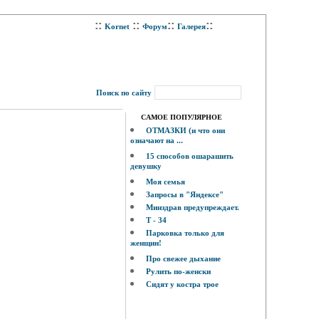
::
::
::
::
Kornet
Форум
Галерея
Поиск по сайту
САМОЕ ПОПУЛЯРНОЕ
ОТМАЗКИ (и что они
означают на ...
15 способов ошарашить
девушку
Моя семья
Запросы в "Яндексе"
Минздрав предупреждает.
Т - 34
Парковка только для
женщин!
Про свежее дыхание
Рулить по-женски
Сидят у костра трое