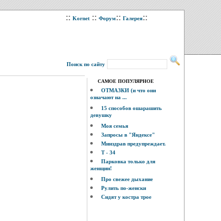
::
::
::
::
Kornet
Форум
Галерея
Поиск по сайту
САМОЕ ПОПУЛЯРНОЕ
ОТМАЗКИ (и что они
означают на ...
15 способов ошарашить
девушку
Моя семья
Запросы в "Яндексе"
Минздрав предупреждает.
Т - 34
Парковка только для
женщин!
Про свежее дыхание
Рулить по-женски
Сидят у костра трое