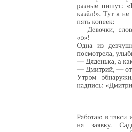
разные пишут: «
казёл!». Тут я не
пять копеек:
— Девочки, слов
«о»!
Одна из девчуш
посмотрела, улыбн
— Дяденька, а как
— Дмитрий, — отв
Утром обнаружи
надпись: «Дмитри
Работаю в такси 
на заявку. Сад