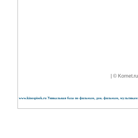
| © Kornet.r
www.kinospisok.ru Уникальная база по фильмам, док. фильмам, мультикам 