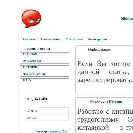
Minihum
::
::
::
::
::
Главная
Самое новое
Статистика
Регистрация
ГЛАВНОЕ МЕНЮ
Информация
ГЛАВНАЯ
АНЕКДОТЫ
Eсли Вы хотите 
ИСТОРИИ
данной статье
ФОТОГРАФИИ
зарегистрироватьс
F.A.Q.
ВХОД НА САЙТ
Китайцы. /
Истории
Работаю с китайц
Логин
трудоголизму. 
Пароль
китаянкой — в те
Регистрация на сайте!