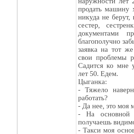
наружности лет 2
продать машину х
никуда не берут,
сестер, сестрен
документами п
благополучно заб
заявка на тот ж
свои проблемы ра
Садится ко мне 
лет 50. Едем.
Цыганка:
- Тяжело навер
работать?
- Да нее, это моя
- На основной 
получаешь видимо,
- Такси моя осно