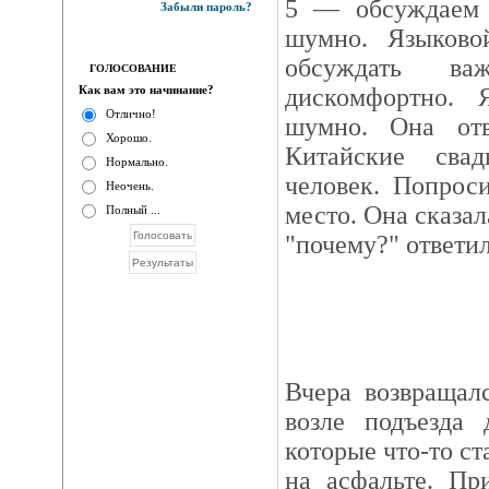
5 — обсуждаем 
Забыли пароль?
шумно. Языков
обсуждать в
ГОЛОСОВАНИЕ
Как вам это начинание?
дискомфортно. 
Отлично!
шумно. Она отв
Хорошо.
Китайские сва
Нормально.
человек. Попрос
Неочень.
место. Она сказал
Полный ...
"почему?" ответил
Вчера возвращал
возле подъезда 
которые что-то с
на асфальте. Пр