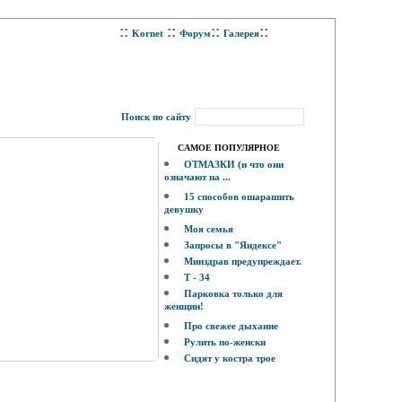
::
::
::
::
Kornet
Форум
Галерея
Поиск по сайту
САМОЕ ПОПУЛЯРНОЕ
ОТМАЗКИ (и что они
означают на ...
15 способов ошарашить
девушку
Моя семья
Запросы в "Яндексе"
Минздрав предупреждает.
Т - 34
Парковка только для
женщин!
Про свежее дыхание
Рулить по-женски
Сидят у костра трое