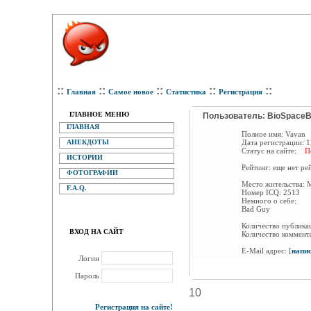
::
::
::
::
::
Главная
Самое новое
Статистика
Регистрация
ГЛАВНОЕ МЕНЮ
Пользователь: BioSpaceB
ГЛАВНАЯ
Полное имя:
Vavan
АНЕКДОТЫ
Дата регистрации:
1
Статус на сайте:
П
ИСТОРИИ
Рейтинг:
еще нет ре
ФОТОГРАФИИ
Место жительства:
M
F.A.Q.
Номер ICQ:
2513
Немного о себе:
Bad Guy
Количество публик
ВХОД НА САЙТ
Количество коммент
E-Mail адрес:
[
напи
Логин
Пароль
10
Регистрация на сайте!