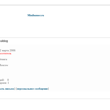
Minihumor.ru
uldog
2 марта 2006
осетитель
йтинга
oscow
аций:
0
ариев:
1
сать письмо
]
[
персональное сообщение
]