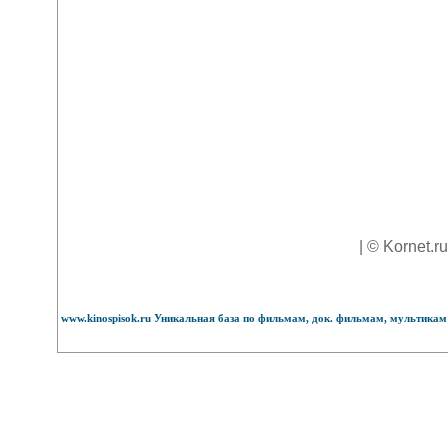
| © Kornet.r
www.kinospisok.ru Уникальная база по фильмам, док. фильмам, мультикам 