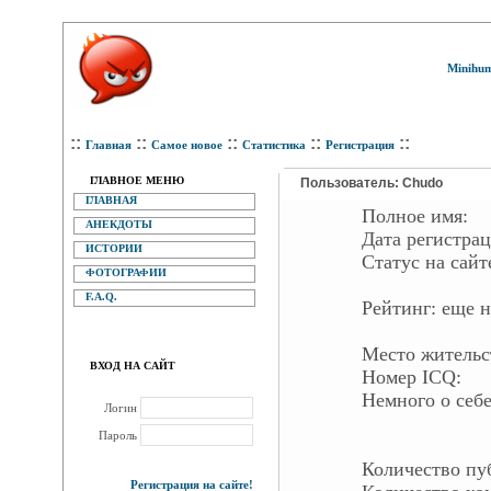
Minihum
::
::
::
::
::
Главная
Самое новое
Статистика
Регистрация
ГЛАВНОЕ МЕНЮ
Пользователь: Chudo
ГЛАВНАЯ
Полное имя:
АНЕКДОТЫ
Дата регистра
ИСТОРИИ
Статус на са
ФОТОГРАФИИ
F.A.Q.
Рейтинг:
еще н
Место жительс
ВХОД НА САЙТ
Номер ICQ:
Немного о себе
Логин
Пароль
Количество п
Регистрация на сайте!