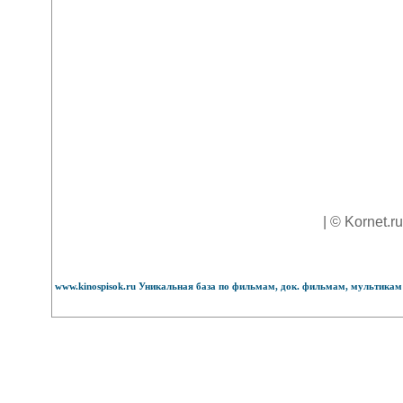
| © Kornet.r
www.kinospisok.ru Уникальная база по фильмам, док. фильмам, мультикам 