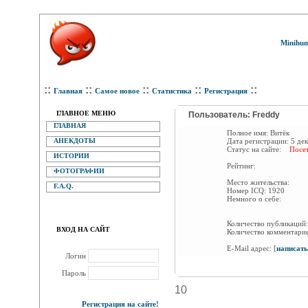
Minihum
::
::
::
::
::
Главная
Самое новое
Статистика
Регистрация
ГЛАВНОЕ МЕНЮ
Пользователь: Freddy
ГЛАВНАЯ
Полное имя:
Витёк
АНЕКДОТЫ
Дата регистрации:
5 де
Статус на сайте:
Посет
ИСТОРИИ
Рейтинг:
ФОТОГРАФИИ
Место жительства:
F.A.Q.
Номер ICQ:
1920
Немного о себе:
Количество публикаци
ВХОД НА САЙТ
Количество комментари
E-Mail адрес:
[
написать
Логин
Пароль
10
Регистрация на сайте!