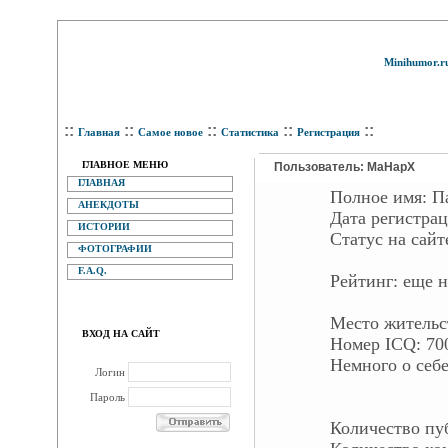
Minihumor.r
::
::
::
::
::
Главная
Самое новое
Статистика
Регистрация
ГЛАВНОЕ МЕНЮ
Пользователь: MaHapX
ГЛАВНАЯ
Полное имя:
П
АНЕКДОТЫ
Дата регистра
ИСТОРИИ
Статус на са
ФОТОГРАФИИ
F.A.Q.
Рейтинг:
еще н
Место жительс
ВХОД НА САЙТ
Номер ICQ:
70
Немного о себе
Логин
Пароль
Количество п