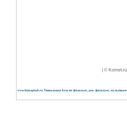
| © Kornet.r
www.kinospisok.ru Уникальная база по фильмам, док. фильмам, мультикам 