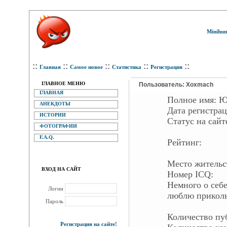
Minihum
::
::
::
::
::
Главная
Самое новое
Статистика
Регистрация
ГЛАВНОЕ МЕНЮ
Пользователь: Xoxmach
ГЛАВНАЯ
Полное имя:
Ю
АНЕКДОТЫ
Дата регистра
ИСТОРИИ
Статус на са
ФОТОГРАФИИ
F.A.Q.
Рейтинг:
Место жительс
ВХОД НА САЙТ
Номер ICQ:
Немного о себе
Логин
люблю прикол
Пароль
Количество п
Регистрация на сайте!