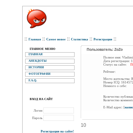
::
::
::
::
::
Главная
Самое новое
Статистика
Регистрация
ГЛАВНОЕ МЕНЮ
Пользователь: ZoZo
ГЛАВНАЯ
Полное имя:
Vladimi
АНЕКДОТЫ
Дата регистрации:
1
Статус на сайте:
П
ИСТОРИИ
Рейтинг:
ФОТОГРАФИИ
Место жительства:
R
F.A.Q.
Номер ICQ:
161457
Немного о себе:
Количество публик
ВХОД НА САЙТ
Количество коммент
E-Mail адрес:
[
напи
Логин
Пароль
10
Регистрация на сайте!