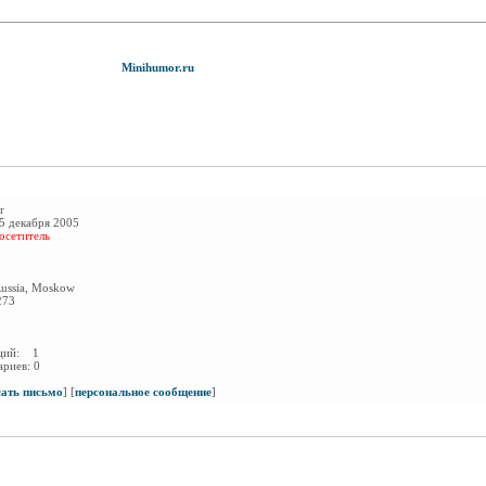
Minihumor.ru
r
5 декабря 2005
осетитель
ussia, Moskow
273
аций:
1
ариев:
0
сать письмо
]
[
персональное сообщение
]