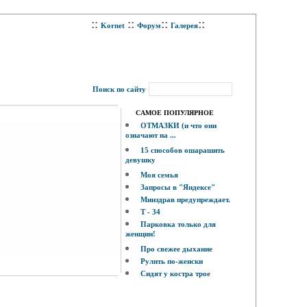
::
::
::
::
Kornet
Форум
Галерея
Поиск по сайту
САМОЕ ПОПУЛЯРНОЕ
ОТМАЗКИ (и что они
означают на ...
15 способов ошарашить
девушку
Моя семья
Запросы в "Яндексе"
Минздрав предупреждает.
Т - 34
Парковка только для
женщин!
Про свежее дыхание
Рулить по-женски
Сидят у костра трое