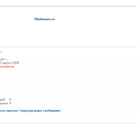
Minihumor.ru
-_
zit=-_
5 марта 2006
осетитель
аций:
6
ариев:
0
сать письмо
]
[
персональное сообщение
]