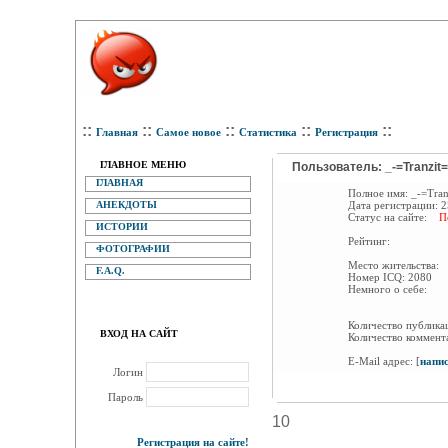
::
::
::
::
::
Главная
Самое новое
Статистика
Регистрация
ГЛАВНОЕ МЕНЮ
Пользователь: _-=Tranzit=
ГЛАВНАЯ
Полное имя:
_-=Tran
АНЕКДОТЫ
Дата регистрации:
2
Статус на сайте:
П
ИСТОРИИ
Рейтинг:
ФОТОГРАФИИ
Место жительства:
F.A.Q.
Номер ICQ:
2080
Немного о себе:
Количество публик
ВХОД НА САЙТ
Количество коммент
E-Mail адрес:
[
напи
Логин
Пароль
10
Регистрация на сайте!