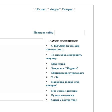
::
::
::
::
Kornet
Форум
Галерея
Поиск по сайту
САМОЕ ПОПУЛЯРНОЕ
ОТМАЗКИ (и что они
означают на ...
15 способов ошарашить
девушку
Моя семья
Запросы в "Яндексе"
Минздрав предупреждает.
Т - 34
Парковка только для
женщин!
Про свежее дыхание
Рулить по-женски
Сидят у костра трое