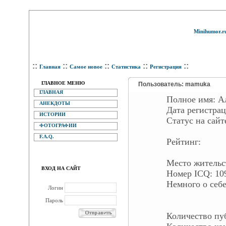
Minihumor.r
::
::
::
::
::
Главная
Самое новое
Статистика
Регистрация
ГЛАВНОЕ МЕНЮ
Пользователь: mamuka
ГЛАВНАЯ
Полное имя:
А
АНЕКДОТЫ
Дата регистра
ИСТОРИИ
Статус на са
ФОТОГРАФИИ
F.A.Q.
Рейтинг:
Место жительс
ВХОД НА САЙТ
Номер ICQ:
10
Немного о себе
Логин
Пароль
Количество п