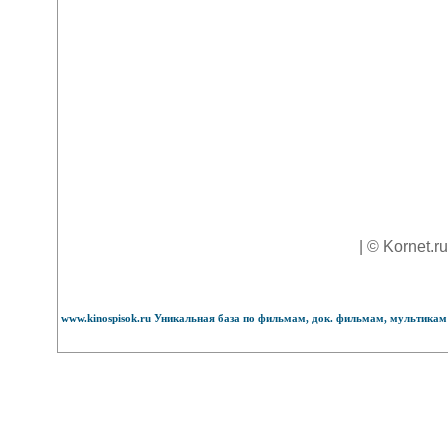
| © Kornet.r
www.kinospisok.ru Уникальная база по фильмам, док. фильмам, мультикам 