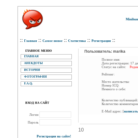
Minihum
::
::
::
::
::
Главная
Самое новое
Статистика
Регистрация
ГЛАВНОЕ МЕНЮ
Пользователь: marika
ГЛАВНАЯ
Полное имя:
АНЕКДОТЫ
Дата регистрации:
17 д
Статус на сайте:
Редак
ИСТОРИИ
Рейтинг:
ФОТОГРАФИИ
Место жительства:
F.A.Q.
Номер ICQ:
Немного о себе:
Количество публикаци
ВХОД НА САЙТ
Количество комментари
E-Mail адрес:
[
написать
Логин
Пароль
10
Регистрация на сайте!