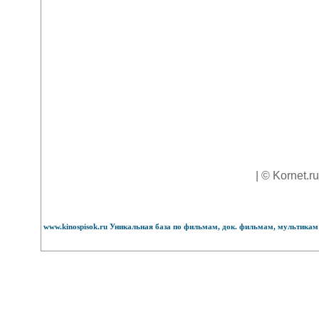
| © Kornet.r
www.kinospisok.ru Уникальная база по фильмам, док. фильмам, мультикам 