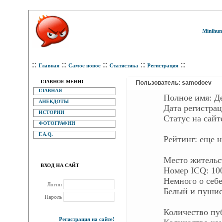
Minihum
::
::
::
::
::
Главная
Самое новое
Статистика
Регистрация
ГЛАВНОЕ МЕНЮ
Пользователь: samodoev
ГЛАВНАЯ
Полное имя:
Д
АНЕКДОТЫ
Дата регистра
ИСТОРИИ
Статус на са
ФОТОГРАФИИ
F.A.Q.
Рейтинг:
еще н
Место жительс
ВХОД НА САЙТ
Номер ICQ:
10
Немного о себе
Логин
Белый и пуши
Пароль
Количество п
Регистрация на сайте!