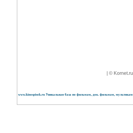
| © Kornet.r
www.kinospisok.ru Уникальная база по фильмам, док. фильмам, мультикам 