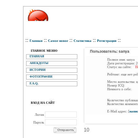
::
::
::
::
::
Главная
Самое новое
Статистика
Регистрация
ГЛАВНОЕ МЕНЮ
Пользователь: sanya
ГЛАВНАЯ
Полное имя:
sanya
АНЕКДОТЫ
Дата регистрации:
2
Статус на сайте:
П
ИСТОРИИ
Рейтинг:
еще нет ре
ФОТОГРАФИИ
Место жительства:
к
F.A.Q.
Номер ICQ:
Немного о себе:
Количество публик
ВХОД НА САЙТ
Количество коммент
E-Mail адрес:
[
напи
Логин
Пароль
10