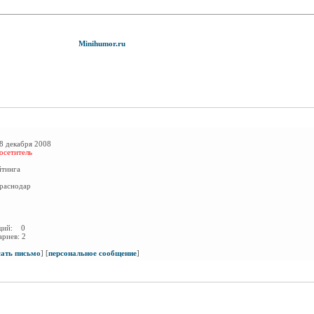
Minihumor.ru
8 декабря 2008
осетитель
йтинга
раснодар
аций:
0
ариев:
2
сать письмо
]
[
персональное сообщение
]