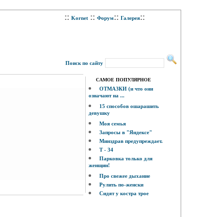
::
::
::
::
Kornet
Форум
Галерея
Поиск по сайту
САМОЕ ПОПУЛЯРНОЕ
ОТМАЗКИ (и что они
означают на ...
15 способов ошарашить
девушку
Моя семья
Запросы в "Яндексе"
Минздрав предупреждает.
Т - 34
Парковка только для
женщин!
Про свежее дыхание
Рулить по-женски
Сидят у костра трое