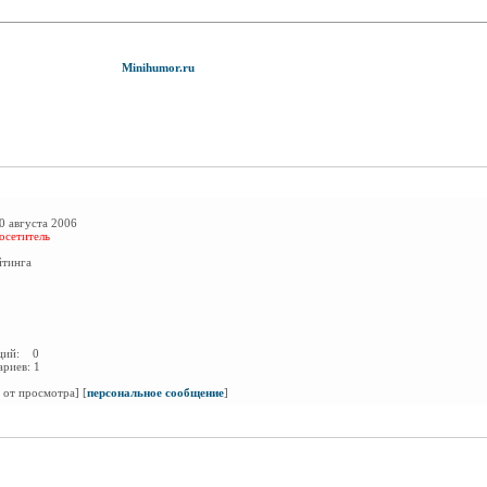
Minihumor.ru
0 августа 2006
осетитель
йтинга
аций:
0
ариев:
1
 от просмотра]
[
персональное сообщение
]