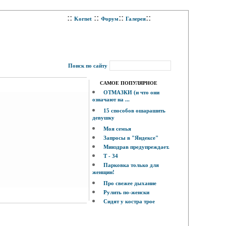
::
::
::
::
Kornet
Форум
Галерея
Поиск по сайту
САМОЕ ПОПУЛЯРНОЕ
ОТМАЗКИ (и что они
означают на ...
15 способов ошарашить
девушку
Моя семья
Запросы в "Яндексе"
Минздрав предупреждает.
Т - 34
Парковка только для
женщин!
Про свежее дыхание
Рулить по-женски
Сидят у костра трое