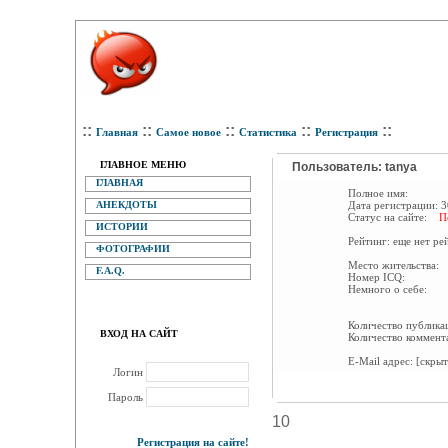
::
::
::
::
::
Главная
Самое новое
Статистика
Регистрация
ГЛАВНОЕ МЕНЮ
Пользователь: tanya
ГЛАВНАЯ
Полное имя:
АНЕКДОТЫ
Дата регистрации:
3
Статус на сайте:
П
ИСТОРИИ
Рейтинг:
еще нет ре
ФОТОГРАФИИ
Место жительства:
F.A.Q.
Номер ICQ:
Немного о себе:
Количество публик
ВХОД НА САЙТ
Количество коммент
E-Mail адрес:
[скрыт
Логин
Пароль
10
Регистрация на сайте!