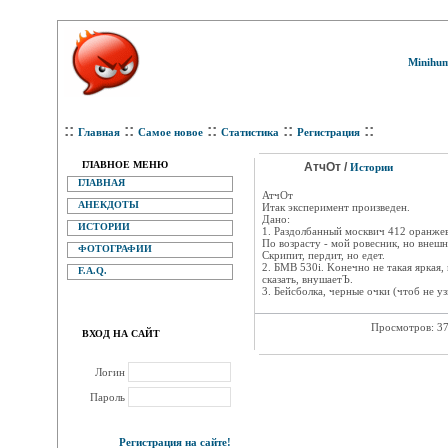
Minihum
::
::
::
::
::
Главная
Самое новое
Статистика
Регистрация
ГЛАВНОЕ МЕНЮ
АтчОт /
Истории
ГЛАВНАЯ
АтчОт
АНЕКДОТЫ
Итак эксперимент произведен.
Дано:
ИСТОРИИ
1. Раздолбанный москвич 412 оранже
По возрасту - мой ровесник, но внеш
ФОТОГРАФИИ
Скрипит, пердит, но едет.
2. БМВ 530i. Kонечно не такая яркая,
F.A.Q.
сказать, внушаетЪ.
3. Бейсболка, черные очки (чтоб не узнали
Просмотров: 3
ВХОД НА САЙТ
Логин
Пароль
Регистрация на сайте!