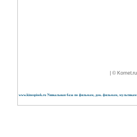
| © Kornet.r
www.kinospisok.ru Уникальная база по фильмам, док. фильмам, мультикам 