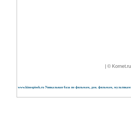
| © Kornet.r
www.kinospisok.ru Уникальная база по фильмам, док. фильмам, мультикам 