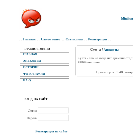
Minihum
::
::
::
::
::
Главная
Самое новое
Статистика
Регистрация
ГЛАВНОЕ МЕНЮ
Суета /
Анекдоты
ГЛАВНАЯ
Суета - это не когда нет времени отдох
АНЕКДОТЫ
делом...............
ИСТОРИИ
Просмотров: 3548
автор
ФОТОГРАФИИ
F.A.Q.
ВХОД НА САЙТ
Логин
Пароль
Регистрация на сайте!