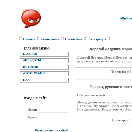
Minihum
::
::
::
::
::
Главная
Самое новое
Статистика
Регистрация
ГЛАВНОЕ МЕНЮ
Дорогой Дедушка Мороз
ГЛАВНАЯ
Дорогой Дедушка Мороз! Пусть в ново
АНЕКДОТЫ
депутаты живут на пособие по уходу 
ИСТОРИИ
Просмотров: 
ФОТОГРАФИИ
F.A.Q.
Говорят, русские много 
Обедал с китаянкой.
ВХОД НА САЙТ
Между делом китаянка заметила, что, 
Я говорю: "Ну, бывает... Если жизнь тя
Она удивляется: "Как, вы много пьёте 
Логин
Пароль
Просмотров: 
Регистрация на сайте!