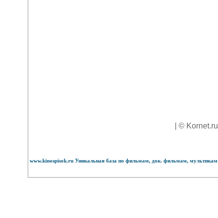
| © Kornet.r
www.kinospisok.ru Уникальная база по фильмам, док. фильмам, мультикам 