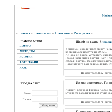
Minihum
::
::
::
::
::
Главная
Самое новое
Статистика
Регистрация
ГЛАВНОЕ МЕНЮ
Шкаф на кухне. /
Истори
ГЛАВНАЯ
У знакомой соседи через стенку на к
АНЕКДОТЫ
из стены моей подруги на 20 см...
Не, она не пошла устраивать скандал
ИСТОРИИ
Грохот, звон битой посуды.. мат и т
собрали посуду... На следующую ночь 
ФОТОГРАФИИ
После второго раза видимо дошло, что
F.A.Q.
Просмотров: 3652
автор
Из книги рекордов Гинне
ВХОД НА САЙТ
Из книги рекордов Гиннеса. Сорок дв
муж после работы чинил на кухне кра
Логин
Пароль
Просмотров: 3576
автор
К вопросу о похудании. 