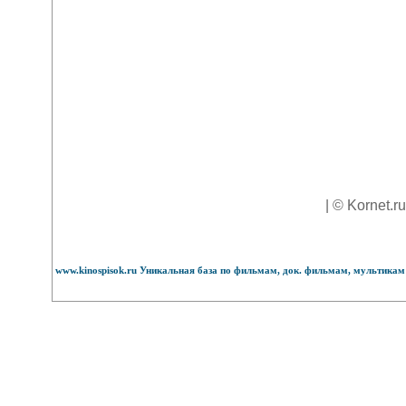
| © Kornet.r
www.kinospisok.ru Уникальная база по фильмам, док. фильмам, мультикам 