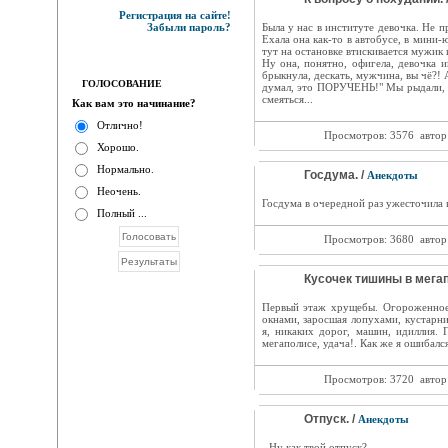
Регистрация на сайте!
Забыли пароль?
Была у нас в институте девочка. Не 
Ехала она как-то в автобусе, в мини-
тут на остановке втискивается мужик и.
Ну она, понятно, офигела, девочка и
брыкнула, дескать, мужчина, вы чё?! 
ГОЛОСОВАНИЕ
думал, это ПОРУЧЕНЬ!" Мы рыдали, он
смеяться...
Как вам это начинание?
Отлично!
Просмотров: 3576
автор
Хорошо.
Нормально.
Госдума. /
Анекдоты
Неочень.
Госдума в очередной раз ужесточила
Полный ...
Просмотров: 3680
автор
Кусочек тишины в мегап
Первый этаж хрущебы. Огороженное 
окнами, заросшая лопухами, кустарн
я, никаких дорог, машин, идиллия.
мегаполисе, удача!. Как же я ошибалс
Просмотров: 3720
автор
Отпуск. /
Анекдоты
- Ну как твой отпуск?