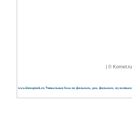
| © Kornet.r
www.kinospisok.ru Уникальная база по фильмам, док. фильмам, мультикам 