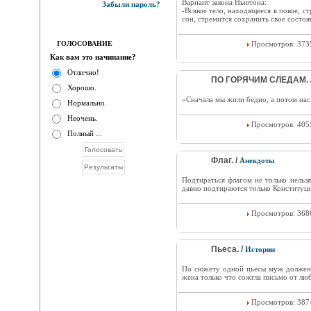
Вариант закона Ньютона:
Забыли пароль?
-Всякое тело, находящееся в покое, с
сон, стремится сохранить свое состоя
ГОЛОСОВАНИЕ
Просмотров: 37
Как вам это начинание?
Отлично!
ПО ГОРЯЧИМ СЛЕДАМ. 
Хорошо.
«Сначала мы жили бедно, а потом нас 
Нормально.
Неочень.
Просмотров: 40
Полный ...
Флаг. /
Анекдоты
Подтираться флагом не только нельзя
давно подтираются только Конституци
Просмотров: 36
Пьеса. /
Истории
По сюжету одной пьесы муж должен 
жена только что сожгла письмо от люб
Просмотров: 38