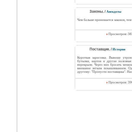
Законы. /
Анекдоты
Чем больше принимается законов, тем 
Просмотров: 3
Поставщик. /
Истории
Короткая зарисовка. Выношу утро
бутылки, картон и другие полезные
перекрыли. Через них бросать мешо
внимание легким покашливанием. О
другому: "Пропусти поставщика". Нас
Просмотров: 3