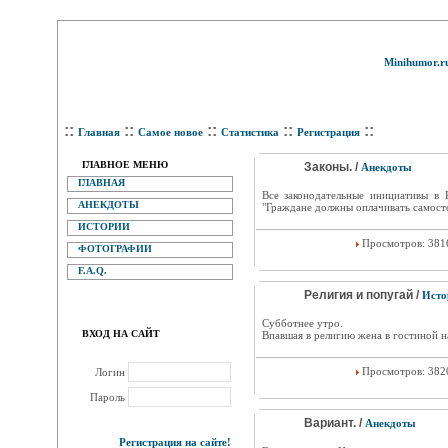
Minihumor.r
::
::
::
::
::
Главная
Самое новое
Статистика
Регистрация
ГЛАВНОЕ МЕНЮ
Законы. /
Анекдоты
ГЛАВНАЯ
Все законодательные инициативы в 
АНЕКДОТЫ
"Граждане должны оплачивать самосто
ИСТОРИИ
Просмотров: 38
ФОТОГРАФИИ
F.A.Q.
Религия и попугай /
Исто
Субботнее утро.
ВХОД НА САЙТ
Впавшая в религию жена в гостиной на
Просмотров: 38
Логин
Пароль
Вариант. /
Анекдоты
Регистрация на сайте!