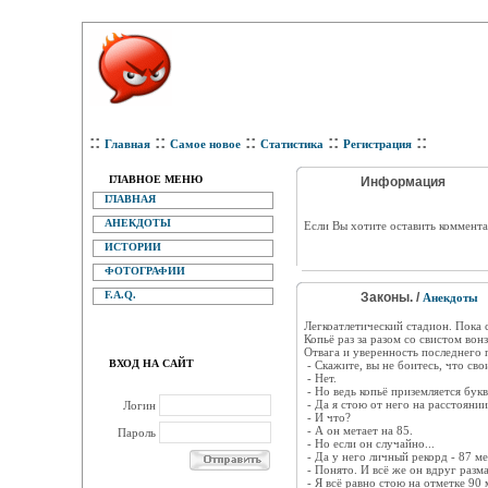
::
::
::
::
::
Главная
Самое новое
Статистика
Регистрация
ГЛАВНОЕ МЕНЮ
Информация
ГЛАВНАЯ
АНЕКДОТЫ
Eсли Вы хотите оставить коммента
ИСТОРИИ
ФОТОГРАФИИ
F.A.Q.
Законы. /
Анекдоты
Легкоатлетический стадион. Пока 
Копьё раз за разом со свистом вонз
Отвага и уверенность последнего 
ВХОД НА САЙТ
- Скажите, вы не боитесь, что св
- Нет.
- Но ведь копьё приземляется бук
- Да я стою от него на расстоянии
Логин
- И что?
- А он метает на 85.
Пароль
- Но если он случайно...
- Да у него личный рекорд - 87 ме
- Понято. И всё же он вдруг размах
- Я всё равно стою на отметке 90 