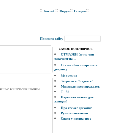
::
::
::
::
Kornet
Форум
Галерея
Поиск по сайту
САМОЕ ПОПУЛЯРНОЕ
ОТМАЗКИ (и что они
означают на ...
15 способов ошарашить
девушку
Моя семья
Запросы в "Яндексе"
Минздрав предупреждает.
зличные технические нюансы.
Т - 34
Парковка только для
женщин!
Про свежее дыхание
Рулить по-женски
Сидят у костра трое