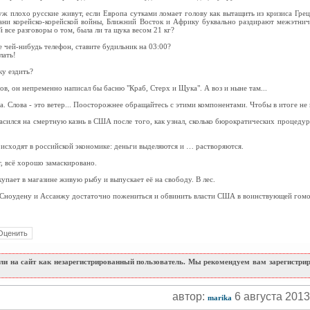
и уж плохо русские живут, если Европа сутками ломает голову как вытащить из кризиса Гр
ани корейско-корейской войны, Ближний Восток и Африку буквально раздирают межэтнич
й все разговоры о том, была ли та щука весом 21 кг?
те чей-нибудь телефон, ставите будильник на 03:00?
лать!
ку ездить?
в, он непременно написал бы басню "Краб, Стерх и Щука". А воз и ныне там...
да. Слова - это ветер... Поосторожнее обращайтесь с этими компонентами. Чтобы в итоге не 
асился на смертную казнь в США после того, как узнал, сколько бюрократических процеду
исходят в российской экономике: деньги выделяются и … растворяются.
т, всё хорошо замаскировано.
упает в магазине живую рыбу и выпускает её на свободу. В лес.
 Сноудену и Ассанжу достаточно пожениться и обвинить власти США в воинствующей гом
и на сайт как незарегистрированный пользователь. Мы рекомендуем вам зарегистриро
автор:
6 августа 201
marika