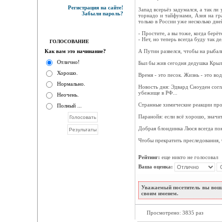
Регистрация на сайте!
Запад всерьёз задумался, а так л
Забыли пароль?
торнадо и тайфунами, Азия на гр
только в России уже несколько дне
- Простите, а вы тоже, когда берё
- Нет, но теперь всегда буду так де
ГОЛОСОВАНИЕ
Как вам это начинание?
А Путин развелся, чтобы на рыбал
Отлично!
Был бы жив сегодня дедушка Крыло
Хорошо.
Время - это песок. Жизнь - это во
Нормально.
Новость дня: Эдвард Сноуден согл
убежище в РФ...
Неочень.
Странные химические реакции про
Полный ...
Паранойя: если всё хорошо, значи
Добрая блондинка Люся всегда пок
Чтобы прекратить преследования,
Рейтинг:
еще никто не голосовал
Ваша оценка:
Уважаемый посетитель вы вошл
своим именем.
Просмотрено: 3835 раз