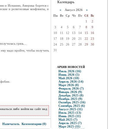
Календарь
ецию и Испанию, Америка борется с
еские и религиозные конфликты, и
«
Август 2026
»
Пн
Вт
Ср
Чт
Пт
Сб
Вс
1
2
3
4
5
6
7
8
9
10
11
12
13
14
15
16
17
18
19
20
21
22
23
получилась грязь...
24
25
26
27
28
29
30
31
р ему надо пройти, чтобы получить
АРХИВ НОВОСТЕЙ
Июль 2026 (16)
Июнь 2026 (5)
Май 2026 (10)
офобии.
Апрель 2026 (14)
Март 2026 (8)
Февраль 2026 (7)
Январь 2026 (9)
Декабрь 2025 (8)
Ноябрь 2025 (9)
Октябрь 2025 (16)
Сентябрь 2025 (6)
ваться либо войти на сайт под
Август 2025 (11)
Июль 2025 (13)
Июнь 2025 (11)
Май 2025 (7)
3
Апрель 2025 (7)
Напечатать
Комментарии (0)
Март 2025 (11)