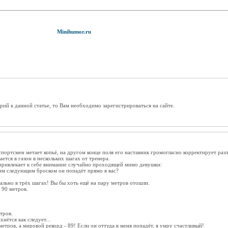
Minihumor.ru
рий к данной статье, то Вам необходимо зарегистрироваться на сайте.
спортсмен метает копьё, на другом конце поля его наставник громогласно корректирует ра
ается в газон в нескольких шагах от тренера.
привлекает к себе внимание случайно проходящей мимо девушки:
оим следующим броском он попадёт прямо в вас?
вально в трёх шагах! Вы бы хоть ещё на пару метров отошли.
 90 метров.
тров.
нётся как следует...
метров, а мировой рекорд - 89! Если он оттуда в меня попадёт, я умру счастливый!