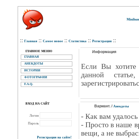
Minihum
::
::
::
::
::
Главная
Самое новое
Статистика
Регистрация
ГЛАВНОЕ МЕНЮ
Информация
ГЛАВНАЯ
АНЕКДОТЫ
Eсли Вы хотите 
ИСТОРИИ
данной статье
ФОТОГРАФИИ
зарегистрироватьс
F.A.Q.
ВХОД НА САЙТ
Вариант. /
Анекдоты
- Как вам удалось
Логин
- Просто в наше 
Пароль
вещи, а не выбрас
Регистрация на сайте!