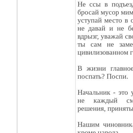
Не ссы в подъез
бросай мусор мим
уступай место в 
не давай и не б
вдрызг, уважай св
ты сам не заме
цивилизованном г
В жизни главное
поспать? Поспи.
Начальник - это 
не каждый смо
решения, приняты
Нашим чиновника
кроме народа.