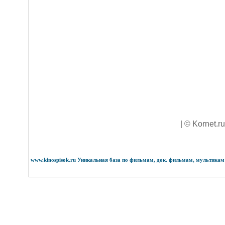
| © Kornet.r
www.kinospisok.ru Уникальная база по фильмам, док. фильмам, мультикам 