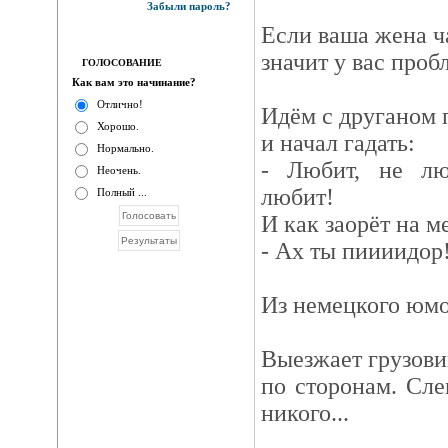
Забыли пароль?
Если ваша жена ч
значит у вас проб
ГОЛОСОВАНИЕ
Как вам это начинание?
Отлично!
Идём с друганом п
Хорошо.
и начал гадать:
Нормально.
- Любит, не люб
Неочень.
любит!
Полный ...
И как заорёт на м
- Ах ты пиииидор
Из немецкого юм
Выезжает грузови
по сторонам. Сле
никого...