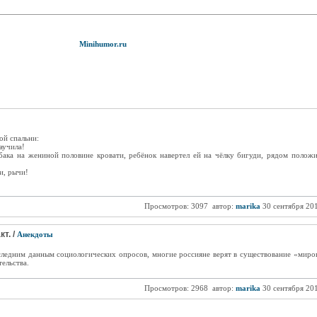
Minihumor.ru
ой спальни:
аучила!
ака на жениной половине кровати, ребёнок навертел ей на чёлку бигуди, рядом положи
и, рычи!
Просмотров: 3097
автор:
marika
30 сентября 20
т. /
Анекдоты
следним данным социологических опросов, многие россияне верят в существование «мирово
ельства.
Просмотров: 2968
автор:
marika
30 сентября 20