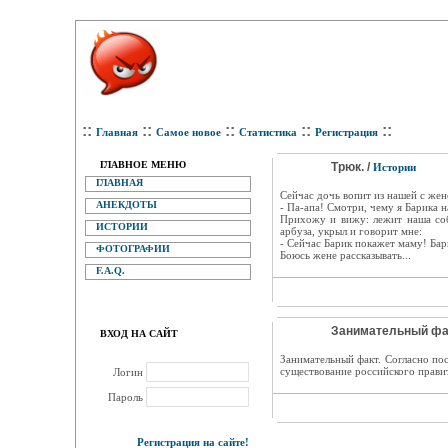
::
::
::
::
::
Главная
Самое новое
Статистика
Регистрация
ГЛАВНОЕ МЕНЮ
Трюк. /
Истории
ГЛАВНАЯ
Сейчас дочь вопит из нашей с жен
АНЕКДОТЫ
- Па-апа! Смотри, чему я Барика н
Прихожу и вижу: лежит наша соб
ИСТОРИИ
арбуза, укрыл и говорит мне:
- Сейчас Барик покажет маму! Бар
ФОТОГРАФИИ
Боюсь жене рассказывать...
F.A.Q.
Занимательный фак
ВХОД НА САЙТ
Занимательный факт. Согласно по
существование российского правит
Логин
Пароль
Регистрация на сайте!