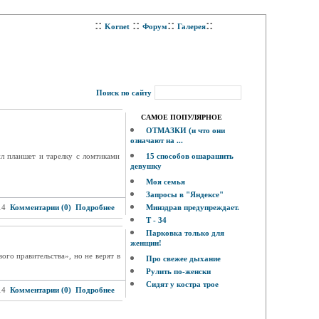
::
::
::
::
Kornet
Форум
Галерея
Поиск по сайту
САМОЕ ПОПУЛЯРНОЕ
ОТМАЗКИ (и что они
означают на ...
л планшет и тарелку с ломтиками
15 способов ошарашить
девушку
Моя семья
Запросы в "Яндексе"
14
Комментарии (0)
Подробнее
Минздрав предупреждает.
Т - 34
Парковка только для
женщин!
го правительства», но не верят в
Про свежее дыхание
Рулить по-женски
Сидят у костра трое
14
Комментарии (0)
Подробнее